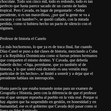
chocolate. Todo son cinco mil, todo es redondo, todo es tan
perfecto que hasta parece sacado de un cuento de hadas
tropical. Pero Cavada, en lugar de preguntarle: «Señor
presidente, si es tan maravilloso, ¿por qué la gente se va a
oscuras y con hambre?», se quedó callado, con la mirada
perdida, como si hubiera hecho un pacto de silencio con el
régimen.
Profesor de historia el Canelo
Lo más bochornoso, lo que ya es de traca final, fue cuando
Díaz-Canel se puso a dar clases de historia, mezclando a Cuba
y a la República Dominicana como si fueran primos hermanos
que comparten el mismo destino. Y Cavada, que debería
haberle dicho: «Oiga, permítame, que yo también sé de
historia, y lo que usted está diciendo es una versión muy
particular de los hechos», se limitó a sonreír y a dejar que el
presidente hablara sin interrupción.
Hasta parecía que estaba tomando notas para un examen de
Geografía e Historia, pero con la diferencia de que el profesor
era el que siempre reprueba al pueblo en la vida real. Porque si
hay alguien que ha suspendido en gestión, en honestidad y en
humanidad, ese es el gobierno que Cavada dejó pasar como si
fuera un líder iluminado.