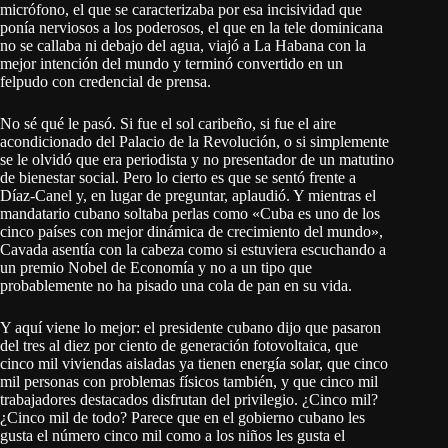
micrófono, el que se caracterizaba por esa incisividad que
ponía nerviosos a los poderosos, el que en la tele dominicana
no se callaba ni debajo del agua, viajó a La Habana con la
mejor intención del mundo y terminó convertido en un
felpudo con credencial de prensa.
No sé qué le pasó. Si fue el sol caribeño, si fue el aire
acondicionado del Palacio de la Revolución, o si simplemente
se le olvidó que era periodista y no presentador de un matutino
de bienestar social. Pero lo cierto es que se sentó frente a
Díaz-Canel y, en lugar de preguntar, aplaudió. Y mientras el
mandatario cubano soltaba perlas como «Cuba es uno de los
cinco países con mejor dinámica de crecimiento del mundo»,
Cavada asentía con la cabeza como si estuviera escuchando a
un premio Nobel de Economía y no a un tipo que
probablemente no ha pisado una cola de pan en su vida.
Y aquí viene lo mejor: el presidente cubano dijo que pasaron
del tres al diez por ciento de generación fotovoltaica, que
cinco mil viviendas aisladas ya tienen energía solar, que cinco
mil personas con problemas físicos también, y que cinco mil
trabajadores destacados disfrutan del privilegio. ¿Cinco mil?
¿Cinco mil de todo? Parece que en el gobierno cubano les
gusta el número cinco mil como a los niños les gusta el