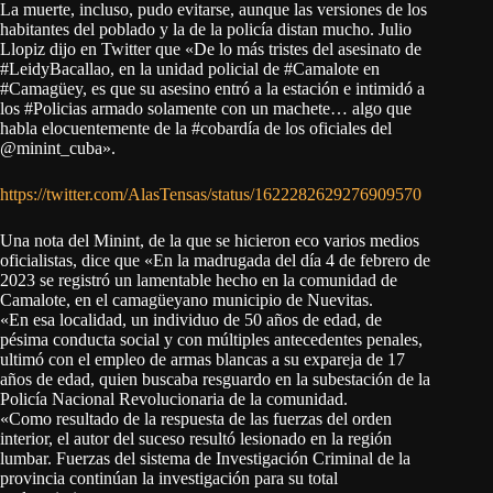
La muerte, incluso, pudo evitarse, aunque las versiones de los
habitantes del poblado y la de la policía distan mucho. Julio
Llopiz dijo en Twitter que «De lo más tristes del asesinato de
#LeidyBacallao, en la unidad policial de #Camalote en
#Camagüey, es que su asesino entró a la estación e intimidó a
los #Policias armado solamente con un machete… algo que
habla elocuentemente de la #cobardía de los oficiales del
@minint_cuba».
https://twitter.com/AlasTensas/status/1622282629276909570
Una nota del Minint, de la que se hicieron eco varios medios
oficialistas, dice que «En la madrugada del día 4 de febrero de
2023 se registró un lamentable hecho en la comunidad de
Camalote, en el camagüeyano municipio de Nuevitas.
«En esa localidad, un individuo de 50 años de edad, de
pésima conducta social y con múltiples antecedentes penales,
ultimó con el empleo de armas blancas a su expareja de 17
años de edad, quien buscaba resguardo en la subestación de la
Policía Nacional Revolucionaria de la comunidad.
«Como resultado de la respuesta de las fuerzas del orden
interior, el autor del suceso resultó lesionado en la región
lumbar. Fuerzas del sistema de Investigación Criminal de la
provincia continúan la investigación para su total