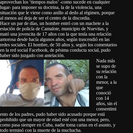
aprovechan los ‘tiempos malos’ -como sucede en cualquier
lugar- para imponer su doctrina, la de la violencia, una
situación que le viene como anillo al dedo al régimen, porque
al menos así deja de ser el centro de la discordia.
Hace un par de días, un hombre entró con un machete a la
estación de policía de Camalote, municipio de Nuevitas, y
mató una jovencita de 17 años con la que tenía una relación
amorosa desde hacía algunos años, según trascendió en las
redes sociales. El hombre, de 50 años y, según los comentarios
en la red social Facebook, de pésima conducta social, pudo
haber sido juzgado con antelación.
Nada más
se supo de
su relación
con la
menor, a la
que
conoció
con 14
años, sin el
consentimi
ento de los padres, pudo haber sido acusado porque está
prohibido que un mayor de edad esté con una menor, pero,
como pasa siempre en Cuba, nadie toma cartas en el asunto, y
todo terminó con la muerte de la muchacha.