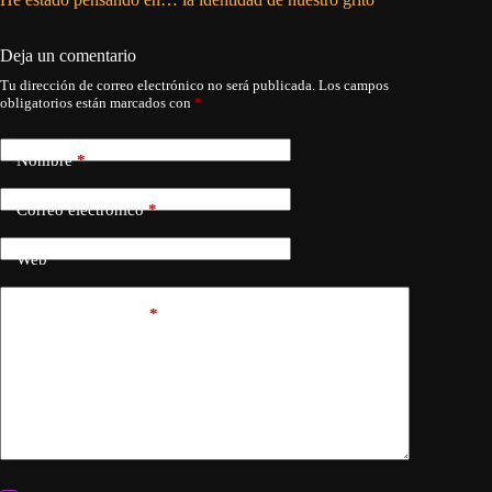
Manzanil
Deja un comentario
Tu dirección de correo electrónico no será publicada.
Los campos
obligatorios están marcados con
*
Nombre
*
Correo electrónico
*
Web
Añadir comentario
*