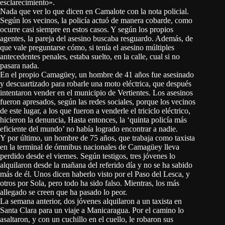
esclarecimiento».
Nada que ver lo que dicen en Camalote con la nota policial.
Según los vecinos, la policía actuó de manera cobarde, como
ocurre casi siempre en estos casos. Y según los propios
agentes, la pareja del asesino buscaba resguardo. Además, de
que vale preguntarse cómo, si tenía el asesino múltiples
antecedentes penales, estaba suelto, en la calle, cual si no
pasara nada.
En el propio Camagüey, un hombre de 41 años fue asesinado
y descuartizado para robarle una moto eléctrica, que después
intentaron vender en el municipio de Vertientes. Los asesinos
fueron apresados, según las redes sociales, porque los vecinos
de este lugar, a los que fueron a venderle el triciclo eléctrico,
hicieron la denuncia, Hasta entonces, la ‘quinta policía más
eficiente del mundo’ no había logrado encontrar a nadie.
Y por último, un hombre de 75 años, que trabaja como taxista
en la terminal de ómnibus nacionales de Camagüey lleva
perdido desde el viernes. Según testigos, tres jóvenes lo
alquilaron desde la mañana del referido día y no se ha sabido
más de él. Unos dicen haberlo visto por el Paso del Lesca, y
otros por Sola, pero todo ha sido falso. Mientras, los más
allegado se creen que ha pasado lo peor.
La semana anterior, dos jóvenes alquilaron a un taxista en
Santa Clara para un viaje a Manicaragua. Por el camino lo
asaltaron, y con un cuchillo en el cuello, le robaron sus