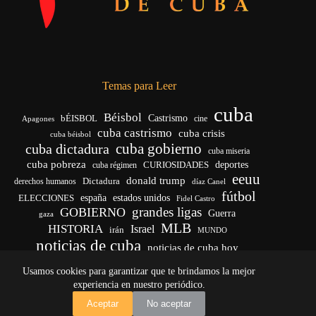
Temas para Leer
cuba
Béisbol
bÉISBOL
Castrismo
cine
Apagones
cuba castrismo
cuba crisis
cuba béisbol
cuba gobierno
cuba dictadura
cuba miseria
cuba pobreza
CURIOSIDADES
deportes
cuba régimen
eeuu
donald trump
Dictadura
derechos humanos
díaz Canel
fútbol
españa
ELECCIONES
estados unidos
Fidel Castro
grandes ligas
GOBIERNO
Guerra
gaza
MLB
HISTORIA
Israel
irán
MUNDO
noticias de cuba
noticias de cuba hoy
venezuela
real madrid
Rusia
Trump
régimen cubano
Ucrania
Usamos cookies para garantizar que te brindamos la mejor
vida
yankees
experiencia en nuestro periódico.
Copyright © 2026 - El Vigía de Cuba
Aceptar
No aceptar
Desarrollo, mantenimiento web y SEO por
Iván Calás
·