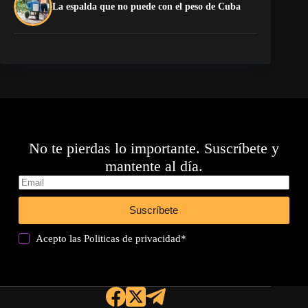
El
La espalda que no puede con el peso de Cuba
pr
No te pierdas lo importante. Suscríbete y
mantente al día.
Suscríbete
Acepto las
Politicas de privacidad
*