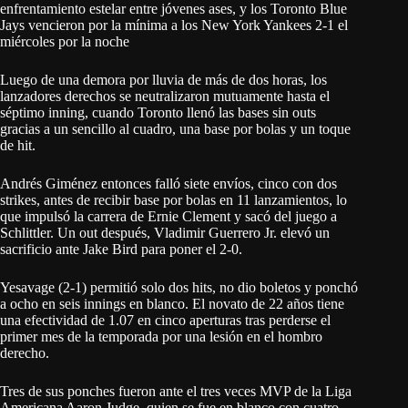
enfrentamiento estelar entre jóvenes ases, y los Toronto Blue
Jays vencieron por la mínima a los New York Yankees 2-1 el
miércoles por la noche
Luego de una demora por lluvia de más de dos horas, los
lanzadores derechos se neutralizaron mutuamente hasta el
séptimo inning, cuando Toronto llenó las bases sin outs
gracias a un sencillo al cuadro, una base por bolas y un toque
de hit.
Andrés Giménez entonces falló siete envíos, cinco con dos
strikes, antes de recibir base por bolas en 11 lanzamientos, lo
que impulsó la carrera de Ernie Clement y sacó del juego a
Schlittler. Un out después, Vladimir Guerrero Jr. elevó un
sacrificio ante Jake Bird para poner el 2-0.
Yesavage (2-1) permitió solo dos hits, no dio boletos y ponchó
a ocho en seis innings en blanco. El novato de 22 años tiene
una efectividad de 1.07 en cinco aperturas tras perderse el
primer mes de la temporada por una lesión en el hombro
derecho.
Tres de sus ponches fueron ante el tres veces MVP de la Liga
Americana Aaron Judge, quien se fue en blanco con cuatro