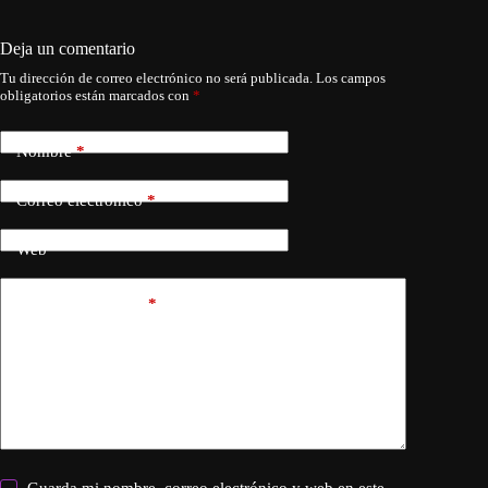
autoriza
Deja un comentario
Tu dirección de correo electrónico no será publicada.
Los campos
obligatorios están marcados con
*
Nombre
*
Correo electrónico
*
Web
Añadir comentario
*
Guarda mi nombre, correo electrónico y web en este