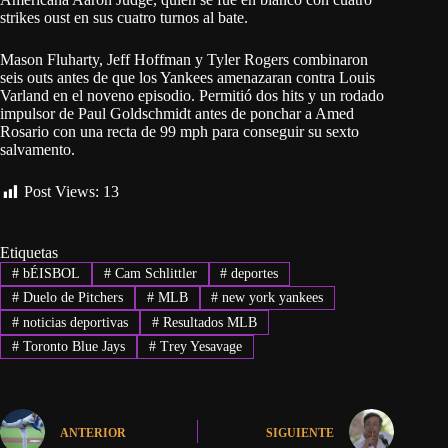
strikes oust en sus cuatro turnos al bate.
Mason Fluharty, Jeff Hoffman y Tyler Rogers combinaron
seis outs antes de que los Yankees amenazaran contra Louis
Varland en el noveno episodio. Permitió dos hits y un rodado
impulsor de Paul Goldschmidt antes de ponchar a Amed
Rosario con una recta de 99 mph para conseguir su sexto
salvamento.
Post Views:
13
Etiquetas
#
bÉISBOL
#
Cam Schlittler
#
deportes
#
Duelo de Pitchers
#
MLB
#
new york yankees
#
noticias deportivas
#
Resultados MLB
#
Toronto Blue Jays
#
Trey Yesavage
ANTERIOR
SIGUIENTE