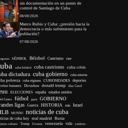
sin documentación en un punto de
control de Santiago de Cuba
08/08/2026
Marco Rubio y Cuba: ¿presión hacia la
democracia o más sufrimiento para la
población?
07/08/2026
Béisbol
bÉISBOL
Castrismo
cine
agones
cuba
cuba castrismo
cuba crisis
cuba béisbol
cuba gobierno
uba dictadura
cuba miseria
uba pobreza
deportes
cuba régimen
CURIOSIDADES
donald trump
Dictadura
rechos humanos
díaz Canel
euu
ELECCIONES
españa
estados unidos
fútbol
GOBIERNO
del Castro
gaza
randes ligas
HISTORIA
Israel
Guerra
irán
noticias de cuba
MLB
MUNDO
ticias de cuba hoy
real madrid
Rusia
venezuela
vida
Trump
gimen cubano
Ucrania
yankees