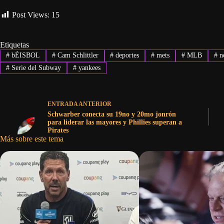
Post Views:
15
Etiquetas
#
bÉISBOL
#
Cam Schlittler
#
deportes
#
mets
#
MLB
#
no
#
Serie del Subway
#
yankees
ENTRADA
ANTERIOR
Schwarber conecta su 19no y 20mo jonrón
para liderar las mayores y Phillies superan a
Pirates
Más sobre este tema