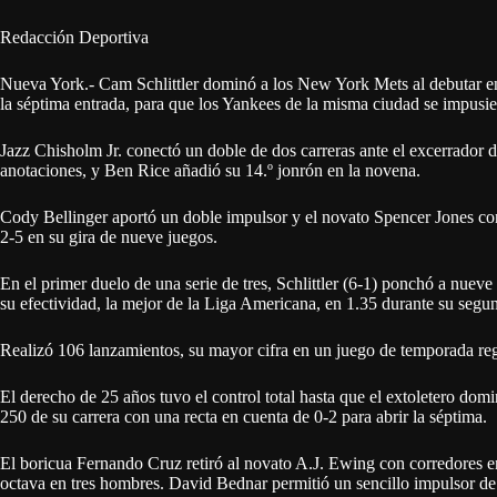
Redacción Deportiva
Nueva York.- Cam Schlittler dominó a los New York Mets al debutar en 
la séptima entrada, para que los Yankees de la misma ciudad se impusiera
Jazz Chisholm Jr. conectó un doble de dos carreras ante el excerrador 
anotaciones, y Ben Rice añadió su 14.º jonrón en la novena.
Cody Bellinger aportó un doble impulsor y el novato Spencer Jones con
2-5 en su gira de nueve juegos.
En el primer duelo de una serie de tres, Schlittler (6-1) ponchó a nuev
su efectividad, la mejor de la Liga Americana, en 1.35 durante su seg
Realizó 106 lanzamientos, su mayor cifra en un juego de temporada regu
El derecho de 25 años tuvo el control total hasta que el extoletero do
250 de su carrera con una recta en cuenta de 0-2 para abrir la séptima.
El boricua Fernando Cruz retiró al novato A.J. Ewing con corredores en 
octava en tres hombres. David Bednar permitió un sencillo impulsor de