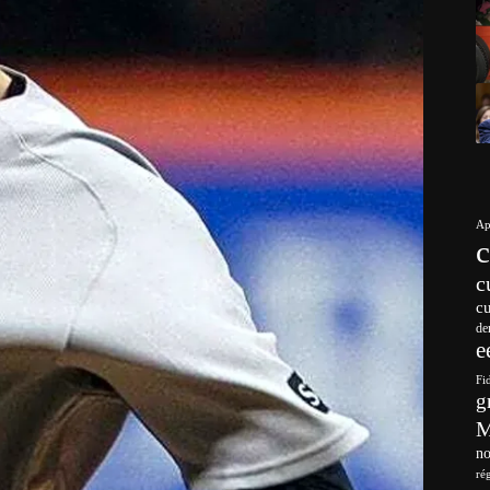
Ap
c
c
de
e
Fi
g
no
ré