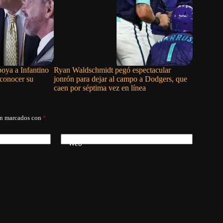
oya a Infantino
Ryan Waldschmidt pegó espectacular
Cam Smith
sconocer su
jonrón para dejar al campo a Dodgers, que
con los P
caen por séptima vez en línea
án marcados con
*
Web