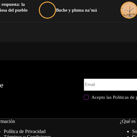
 respuesta: la
iosa del pueblo
Buche y pluma na’má
te
Acepto las
Politicas de
rmación
¿Qué es 
Política de Privacidad
So
Términos y Condiciones
Co