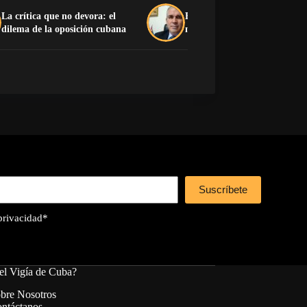
La crítica que no devora: el
El pedido desesperado de un 
dilema de la oposición cubana
muerto
Suscríbete
 privacidad
*
el Vigía de Cuba?
bre Nosotros
ntáctanos