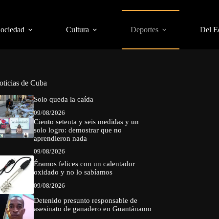
Sociedad
Cultura
Deportes
Del E
oticias de Cuba
Solo queda la caída
09/08/2026
Ciento setenta y seis medidas y un
solo logro: demostrar que no
aprendieron nada
09/08/2026
Éramos felices con un calentador
oxidado y no lo sabíamos
09/08/2026
Detenido presunto responsable de
asesinato de ganadero en Guantánamo