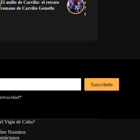
El anillo de Carvilio: el retrato
reconoce la soberanía de
romano de Carvilio Gemello
Marruecos sobre el Sáhara
Occidental
Suscríbete
 privacidad
*
el Vigía de Cuba?
bre Nosotros
ntáctanos