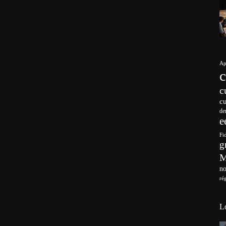
Ap
c
c
de
e
Fi
g
no
ré
L