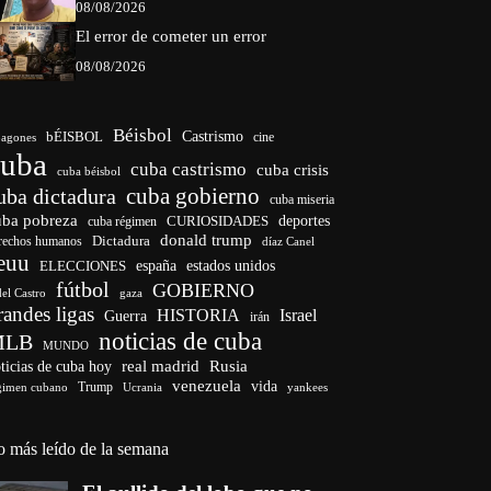
08/08/2026
El error de cometer un error
08/08/2026
Béisbol
bÉISBOL
Castrismo
cine
agones
cuba
cuba castrismo
cuba crisis
cuba béisbol
cuba gobierno
uba dictadura
cuba miseria
uba pobreza
deportes
cuba régimen
CURIOSIDADES
donald trump
Dictadura
rechos humanos
díaz Canel
euu
ELECCIONES
españa
estados unidos
fútbol
GOBIERNO
del Castro
gaza
randes ligas
HISTORIA
Israel
Guerra
irán
noticias de cuba
MLB
MUNDO
ticias de cuba hoy
real madrid
Rusia
venezuela
vida
Trump
gimen cubano
Ucrania
yankees
o más leído de la semana