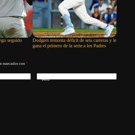
uego seguido
Dodgers remonta déficit de seis carreras y le
Juan Soto
gana el primero de la serie a los Padres
Mets ante
án marcados con
*
Web