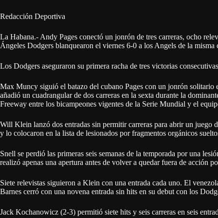
Redacción Deportiva
La Habana.- Andy Pages conectó un jonrón de tres carreras, ocho relev
Ángeles Dodgers blanquearon el viernes 6-0 a los Angels de la misma 
Los Dodgers aseguraron su primera racha de tres victorias consecutiva
Max Muncy siguió el batazo del cubano Pages con un jonrón solitario e
añadió un cuadrangular de dos carreras en la sexta durante la dominante
Freeway entre los bicampeones vigentes de la Serie Mundial y el equip
Will Klein lanzó dos entradas sin permitir carreras para abrir un juego
y lo colocaron en la lista de lesionados por fragmentos orgánicos suelt
Snell se perdió las primeras seis semanas de la temporada por una les
realizó apenas una apertura antes de volver a quedar fuera de acción po
Siete relevistas siguieron a Klein con una entrada cada uno. El venezol
Barnes cerró con una novena entrada sin hits en su debut con los Dodg
Jack Kochanowicz (2-3) permitió siete hits y seis carreras en seis entr