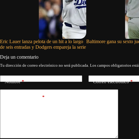
Eric Lauer lanza pelota de un hit a lo largo
Baltimore gana su sexto j
de seis entradas y Dodgers empareja la serie
Deja un comentario
Tu dirección de correo electrónico no será publicada.
Los campos obligatorios est
Nombre
*
Correo electrónico
*
Añadir comentario
*