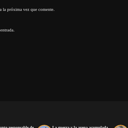
a la próxima vez que comente.
 entrada.
unto responsable de
La guerra y la arena acumulada