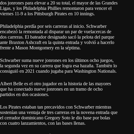
dos jonrones para elevar a 20 su total, el mayor de las Grandes
Ligas, y los Philadelphia Phillies remontaron para vencer el
viernes 11-9 a los Pittsburgh Pirates en 10 innings.
Philadelphia perdía por seis carreras al inicio. Schwarber
encabezó la remontada al disparar un par de vuelacercas de
dos carreras. El bateador designado sacó la pelota del parque
ante Braxton Ashcraft en la quinta entrada y volvió a hacerlo
frente a Mason Montgomery en la séptima.
Schwarber suma nueve jonrones en los últimos ocho juegos,
la segunda vez en su carrera que logra esa hazaña. También lo
consiguió en 2021 cuando jugaba para Washington Nationals.
Albert Belle es el otro jugador en la historia de las mayores
que ha conectado nueve jonrones en un tramo de ocho
partidos en dos ocasiones.
Los Pirates estaban tan precavidos con Schwarber mientras
sostenían una ventaja de tres carreras en la novena entrada que
el cerrador dominicano Gregory Soto le dio base por bolas
con cuatro lanzamientos, con las bases llenas.