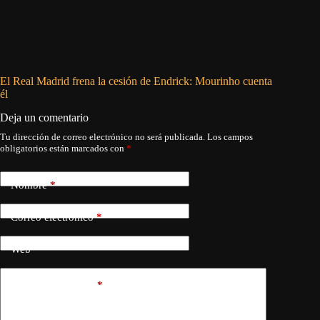
El Real Madrid frena la cesión de Endrick: Mourinho cuenta
Babe Rut
él
Deja un comentario
Tu dirección de correo electrónico no será publicada.
Los campos
obligatorios están marcados con
*
Nombre
*
Correo electrónico
*
Web
Añadir comentario
*