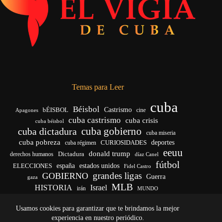
Temas para Leer
cuba
Béisbol
bÉISBOL
Castrismo
cine
Apagones
cuba castrismo
cuba crisis
cuba béisbol
cuba gobierno
cuba dictadura
cuba miseria
cuba pobreza
deportes
cuba régimen
CURIOSIDADES
eeuu
donald trump
Dictadura
derechos humanos
díaz Canel
fútbol
ELECCIONES
españa
estados unidos
Fidel Castro
grandes ligas
GOBIERNO
Guerra
gaza
MLB
HISTORIA
Israel
irán
MUNDO
noticias de cuba
noticias de cuba hoy
real madrid
Usamos cookies para garantizar que te brindamos la mejor
venezuela
Rusia
vida
Trump
régimen cubano
Ucrania
yankees
experiencia en nuestro periódico.