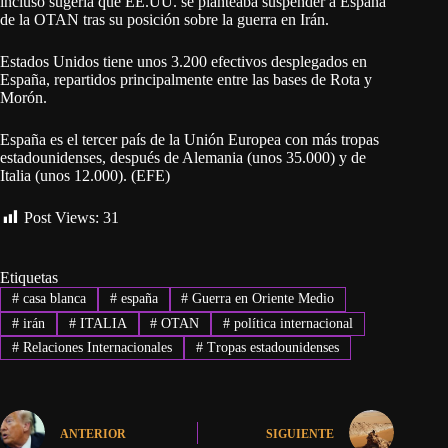
incluso sugería que EE.UU. se planteaba suspender a España
de la OTAN tras su posición sobre la guerra en Irán.
Estados Unidos tiene unos 3.200 efectivos desplegados en
España, repartidos principalmente entre las bases de Rota y
Morón.
España es el tercer país de la Unión Europea con más tropas
estadounidenses, después de Alemania (unos 35.000) y de
Italia (unos 12.000). (EFE)
Post Views:
31
Etiquetas
#
casa blanca
#
españa
#
Guerra en Oriente Medio
#
irán
#
ITALIA
#
OTAN
#
política internacional
#
Relaciones Internacionales
#
Tropas estadounidenses
ANTERIOR
SIGUIENTE