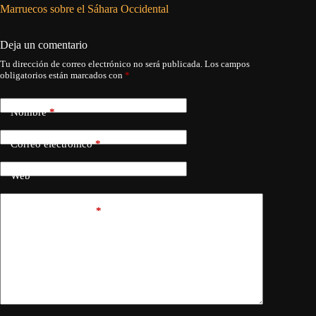
Marruecos sobre el Sáhara Occidental
reforzar
Deja un comentario
Tu dirección de correo electrónico no será publicada.
Los campos
obligatorios están marcados con
*
Nombre
*
Correo electrónico
*
Web
Añadir comentario
*