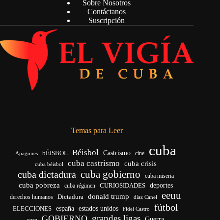
Sobre Nosotros
Contáctanos
Suscripción
Temas para Leer
cuba
Béisbol
bÉISBOL
Castrismo
cine
Apagones
cuba castrismo
cuba crisis
cuba béisbol
cuba gobierno
cuba dictadura
cuba miseria
cuba pobreza
CURIOSIDADES
deportes
cuba régimen
eeuu
donald trump
Dictadura
derechos humanos
díaz Canel
fútbol
españa
ELECCIONES
estados unidos
Fidel Castro
grandes ligas
GOBIERNO
Guerra
gaza