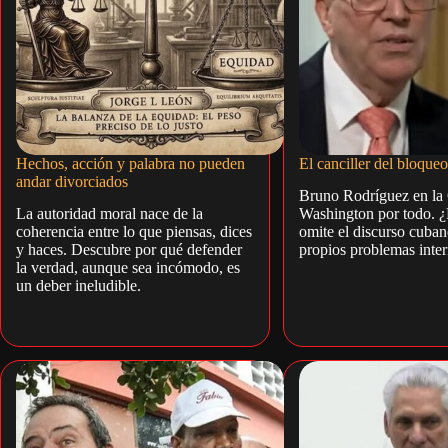
Hechos, acción y palabra no pueden
El canciller del bloqueo
andar divorciados
Bruno Rodríguez en la
La autoridad moral nace de la
Washington por todo. ¿
coherencia entre lo que piensas, dices
omite el discurso cuban
y haces. Descubre por qué defender
propios problemas inter
la verdad, aunque sea incómodo, es
un deber ineludible.