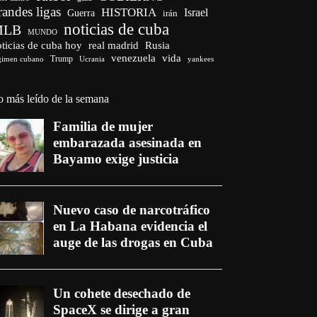
randes ligas
HISTORIA
Israel
Guerra
irán
noticias de cuba
MLB
MUNDO
ticias de cuba hoy
real madrid
Rusia
venezuela
vida
Trump
gimen cubano
Ucrania
yankees
o más leído de la semana