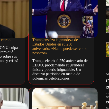
 eterno
Trump ensalza la grandeza de
Estados Unidos en su 250
 ONU culpa a
aniversario: «Nadie puede ser como
Pero qué
nosotros»
o sobre sus
nos y crisis?
Trump celebró el 250 aniversario de
EEUU, proclamando su grandeza
única y poderío inigualable. Un
discurso patriótico en medio de
Ap
polémicas celebraciones.
c
c
de
e
Fi