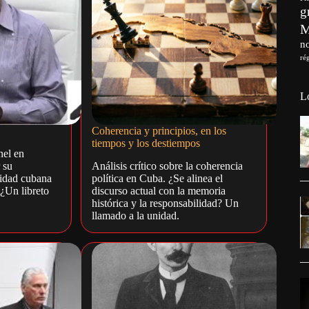
g
no
ré
L
Coherencia y principios, en los
tiempos y los destiempos
nel en
 su
Análisis crítico sobre la coherencia
lidad cubana
política en Cuba. ¿Se alinea el
¿Un libreto
discurso actual con la memoria
histórica y la responsabilidad? Un
llamado a la unidad.