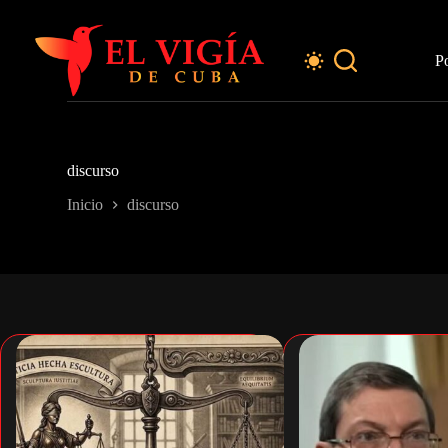
Saltar
al
contenido
P
discurso
Inicio
discurso