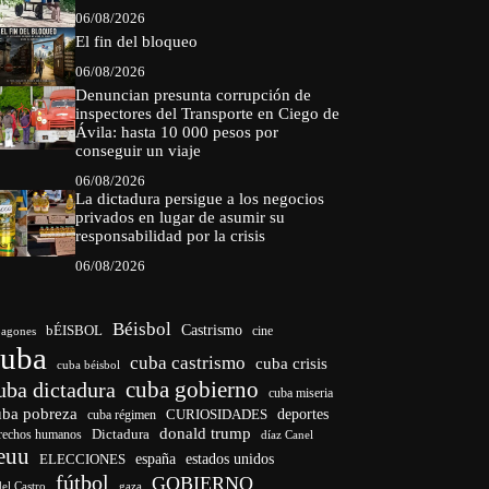
06/08/2026
El fin del bloqueo
06/08/2026
Denuncian presunta corrupción de
inspectores del Transporte en Ciego de
Ávila: hasta 10 000 pesos por
conseguir un viaje
06/08/2026
La dictadura persigue a los negocios
privados en lugar de asumir su
responsabilidad por la crisis
06/08/2026
Béisbol
bÉISBOL
Castrismo
cine
agones
cuba
cuba castrismo
cuba crisis
cuba béisbol
cuba gobierno
uba dictadura
cuba miseria
uba pobreza
CURIOSIDADES
deportes
cuba régimen
donald trump
Dictadura
rechos humanos
díaz Canel
euu
españa
ELECCIONES
estados unidos
fútbol
GOBIERNO
del Castro
gaza