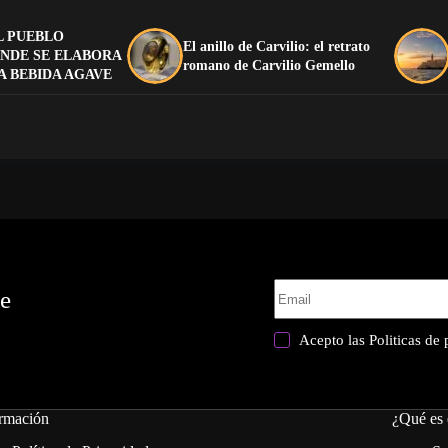
L PUEBLO
El anillo de Carvilio: el retrato
NDE SE ELABORA
romano de Carvilio Gemello
A BEBIDA AGAVE
te
Acepto las
Politicas de
rmación
¿Qué es 