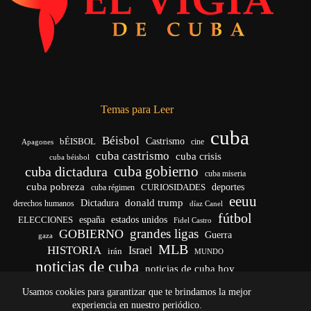
Temas para Leer
cuba
Béisbol
bÉISBOL
Castrismo
cine
Apagones
cuba castrismo
cuba crisis
cuba béisbol
cuba gobierno
cuba dictadura
cuba miseria
cuba pobreza
CURIOSIDADES
deportes
cuba régimen
eeuu
donald trump
Dictadura
derechos humanos
díaz Canel
fútbol
españa
ELECCIONES
estados unidos
Fidel Castro
grandes ligas
GOBIERNO
Guerra
gaza
MLB
HISTORIA
Israel
irán
MUNDO
noticias de cuba
noticias de cuba hoy
venezuela
real madrid
Rusia
Trump
régimen cubano
Ucrania
Usamos cookies para garantizar que te brindamos la mejor
vida
yankees
experiencia en nuestro periódico.