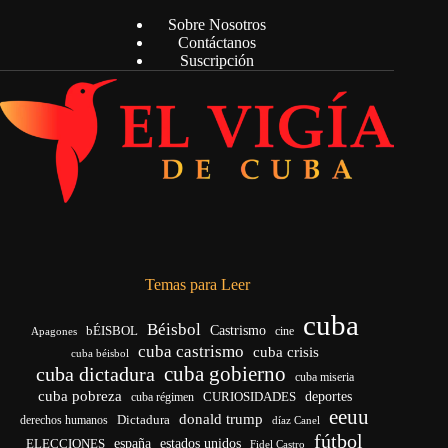
Sobre Nosotros
Contáctanos
Suscripción
Temas para Leer
cuba
Béisbol
bÉISBOL
Castrismo
cine
Apagones
cuba castrismo
cuba crisis
cuba béisbol
cuba gobierno
cuba dictadura
cuba miseria
cuba pobreza
CURIOSIDADES
deportes
cuba régimen
eeuu
donald trump
Dictadura
derechos humanos
díaz Canel
fútbol
españa
ELECCIONES
estados unidos
Fidel Castro