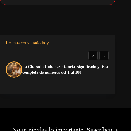
Lo más consultado hoy
‹
›
La Charada Cubana: historia, significado y lista
El
completa de números del 1 al 100
de
No te pierdas lo importante. Suscríbete y