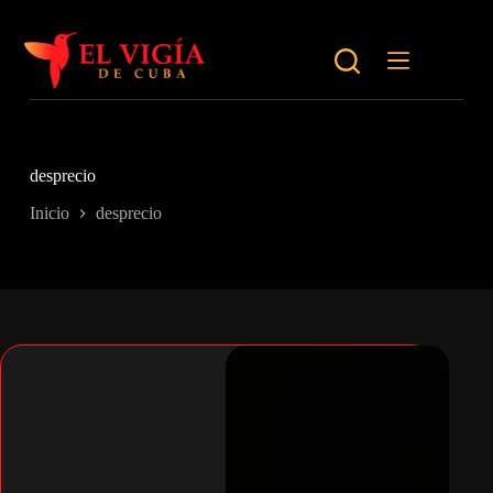
Saltar
al
contenido
desprecio
Inicio
desprecio