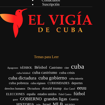
Contáctanos
Suscripción
Temas para Leer
cuba
Béisbol
bÉISBOL
Castrismo
cine
Apagones
cuba castrismo
cuba crisis
cuba béisbol
cuba gobierno
cuba dictadura
cuba miseria
cuba pobreza
deportes
cuba régimen
CURIOSIDADES
eeuu
donald trump
Dictadura
derechos humanos
díaz Canel
fútbol
ELECCIONES
españa
estados unidos
Fidel Castro
grandes ligas
GOBIERNO
Guerra
gaza
MLB
HISTORIA
Israel
irán
MUNDO