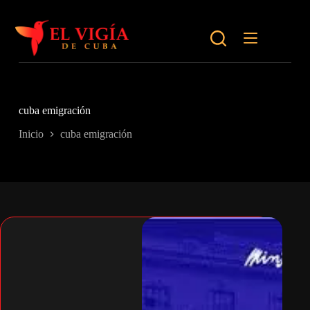
Saltar
al
contenido
cuba emigración
Inicio
cuba emigración