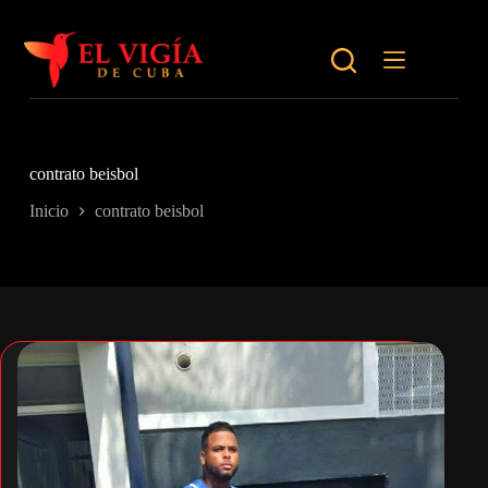
Saltar
al
contenido
contrato beisbol
Inicio
contrato beisbol