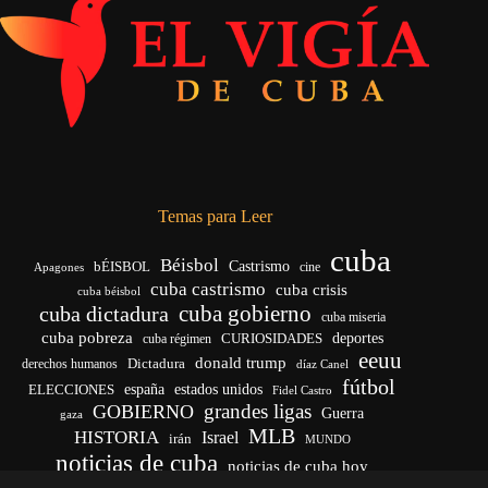
Temas para Leer
cuba
Béisbol
bÉISBOL
Castrismo
cine
Apagones
cuba castrismo
cuba crisis
cuba béisbol
cuba gobierno
cuba dictadura
cuba miseria
cuba pobreza
CURIOSIDADES
deportes
cuba régimen
eeuu
donald trump
Dictadura
derechos humanos
díaz Canel
fútbol
españa
ELECCIONES
estados unidos
Fidel Castro
grandes ligas
GOBIERNO
Guerra
gaza
MLB
HISTORIA
Israel
irán
MUNDO
noticias de cuba
noticias de cuba hoy
venezuela