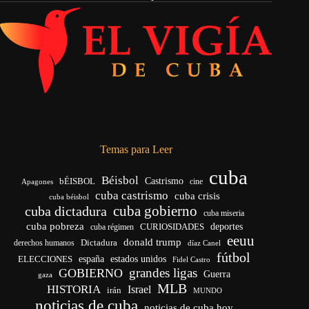
Temas para Leer
cuba
Béisbol
bÉISBOL
Castrismo
cine
Apagones
cuba castrismo
cuba crisis
cuba béisbol
cuba gobierno
cuba dictadura
cuba miseria
cuba pobreza
CURIOSIDADES
deportes
cuba régimen
eeuu
donald trump
Dictadura
derechos humanos
díaz Canel
fútbol
españa
ELECCIONES
estados unidos
Fidel Castro
grandes ligas
GOBIERNO
Guerra
gaza
MLB
HISTORIA
Israel
irán
MUNDO
noticias de cuba
noticias de cuba hoy