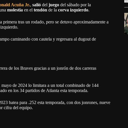
nald Acuña Jr.
,
salió
del
juego
del sábado por la
 una
molestia
en el
tendón
de la
corva izquierdo
.
vo a primera tras un rodado, pero se detuvo aproximadamente a
 izquierdo.
 campo caminando con cautela y regresara al dugout de
rrera de los Braves gracias a un jonrón de dos carreras
n mayo de 2024 lo limitara a un total combinado de 144
pado en los 34 partidos de Atlanta esta temporada.
2023 batea para .252 esta temporada, con dos jonrones, nueve
r cifra del equipo.