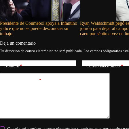
Presidente de Conmebol apoya a Infantino
Ryan Waldschmidt pegó es
y dice que no se puede desconocer su
jonrón para dejar al camp
trabajo
caen por séptima vez en lí
Deja un comentario
Tu dirección de correo electrónico no será publicada.
Los campos obligatorios est
Nombre
*
Correo electrónico
*
Añadir comentario
*
Guarda mi nombre, correo electrónico y web en este navegador par