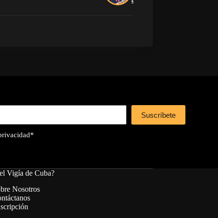
sufrimiento para la població
Suscríbete
 privacidad
*
el Vigía de Cuba?
bre Nosotros
ntáctanos
scripción