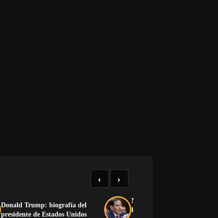
‹
›
Marco Rubio y Cuba: ¿presi
Donald Trump: biografía del
hacia la democracia o más
presidente de Estados Unidos