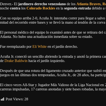
Denver.- El
jardinero derecho venezolano
de los
Atlanta Braves
,
Ro
noche
contra
los
Colorado Rockies
en la
segunda entrada
debido a
Con su equipo arriba 2-0, Acuña Jr. intentaba correr para llegar a sal
mitad del recorrido entre bases y se llevó la mano al tendón de la corva
El personal médico del equipo lo examinó antes de que se retirara del
Atlanta. No hubo una actualización inmediata sobre su estado.
Fue reemplazado por
Eli White
en el jardín derecho.
Acuña Jr. conectó un sencillo abriendo la entrada y anotó la primera ca
de
Drake Baldwin
hacia el jardín izquierdo.
Después de que una rotura del ligamento cruzado anterior que sufrió e
juegos en las últimas dos temporadas, Acuña Jr., de 28 años, ha partici
El cinco veces All-Star y Jugador Más Valioso de la Liga Nacional en 
carreras impulsadas, 17 carreras anotadas y siete bases robadas, la mayo
Post Views:
28