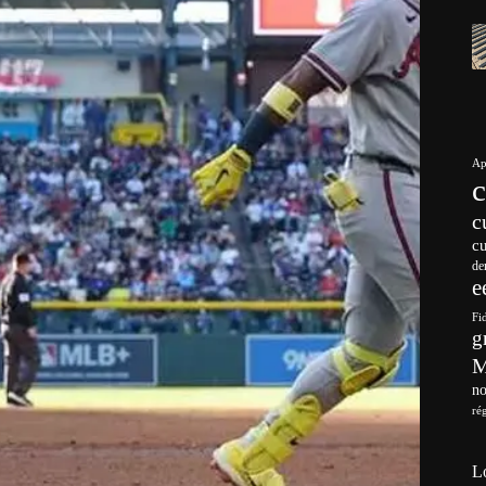
Ap
c
c
de
e
Fi
g
no
ré
L