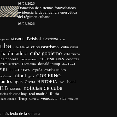
08/08/2026
Donación de sistemas fotovoltaicos
evidencia la dependencia energética
del régimen cubano
08/08/2026
Béisbol
bÉISBOL
Castrismo
cine
agones
cuba
cuba castrismo
cuba crisis
cuba béisbol
cuba gobierno
uba dictadura
cuba miseria
uba pobreza
deportes
cuba régimen
CURIOSIDADES
donald trump
Dictadura
rechos humanos
díaz Canel
euu
ELECCIONES
españa
estados unidos
fútbol
GOBIERNO
del Castro
gaza
randes ligas
HISTORIA
Israel
Guerra
irán
noticias de cuba
MLB
MUNDO
ticias de cuba hoy
real madrid
Rusia
venezuela
vida
Trump
gimen cubano
Ucrania
yankees
o más leído de la semana