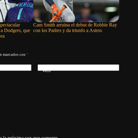
pectacular
Cam Smith arruina el debut de Robbie Ray
Ángel Mar
o a Dodgers, que
con los Padres y da triunfo a Astros
Guardian
nea
án marcados con
*
Web
a la próxima vez que comente.