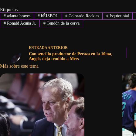
Etiquetas
#
atlanta braves
#
bÉISBOL
#
Colorado Rockies
#
Isquiotibial
#
Ronald Acuña Jr.
#
Tendón de la corva
ENTRADA
ANTERIOR
Con sencillo productor de Peraza en la 10ma,
Angels deja tendido a Mets
Más sobre este tema