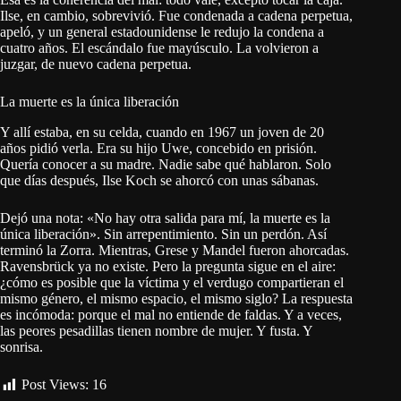
Ilse, en cambio, sobrevivió. Fue condenada a cadena perpetua,
apeló, y un general estadounidense le redujo la condena a
cuatro años. El escándalo fue mayúsculo. La volvieron a
juzgar, de nuevo cadena perpetua.
La muerte es la única liberación
Y allí estaba, en su celda, cuando en 1967 un joven de 20
años pidió verla. Era su hijo Uwe, concebido en prisión.
Quería conocer a su madre. Nadie sabe qué hablaron. Solo
que días después, Ilse Koch se ahorcó con unas sábanas.
Dejó una nota: «No hay otra salida para mí, la muerte es la
única liberación». Sin arrepentimiento. Sin un perdón. Así
terminó la Zorra. Mientras, Grese y Mandel fueron ahorcadas.
Ravensbrück ya no existe. Pero la pregunta sigue en el aire:
¿cómo es posible que la víctima y el verdugo compartieran el
mismo género, el mismo espacio, el mismo siglo? La respuesta
es incómoda: porque el mal no entiende de faldas. Y a veces,
las peores pesadillas tienen nombre de mujer. Y fusta. Y
sonrisa.
Post Views:
16