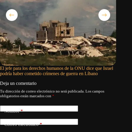
El jefe para los derechos humanos de la ONU dice que Israel
Nombres 
podría haber cometido crímenes de guerra en Líbano
Deja un comentario
Tu dirección de correo electrónico no será publicada.
Los campos
obligatorios están marcados con
*
Nombre
*
Correo electrónico
*