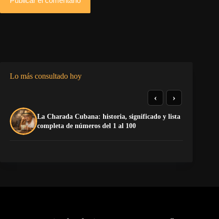
Publicar el comentario
Lo más consultado hoy
‹
›
La Charada Cubana: historia, significado y lista
El
completa de números del 1 al 100
de