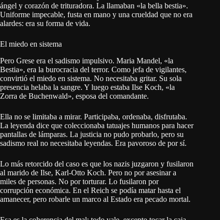
ángel y corazón de trituradora. La llamaban «la bella bestia».
Uniforme impecable, fusta en mano y una crueldad que no era
alardes: era su forma de vida.
El miedo en sistema
Pero Grese era el sadismo impulsivo. Maria Mandel, «la
Bestia», era la burocracia del terror. Como jefa de vigilantes,
convirtió el miedo en sistema. No necesitaba gritar. Su sola
presencia helaba la sangre. Y luego estaba Ilse Koch, «la
Zorra de Buchenwald», esposa del comandante.
Ella no se limitaba a mirar. Participaba, ordenaba, disfrutaba.
La leyenda dice que coleccionaba tatuajes humanos para hacer
pantallas de lámparas. La justicia no pudo probarlo, pero su
sadismo real no necesitaba leyendas. Era pavoroso de por sí.
Lo más retorcido del caso es que los nazis juzgaron y fusilaron
al marido de Ilse, Karl-Otto Koch. Pero no por asesinar a
miles de personas. No por torturar. Lo fusilaron por
corrupción económica. En el Reich se podía matar hasta el
amanecer, pero robarle un marco al Estado era pecado mortal.
Esa es la coherencia del mal: todo vale, excepto tocar la caja.