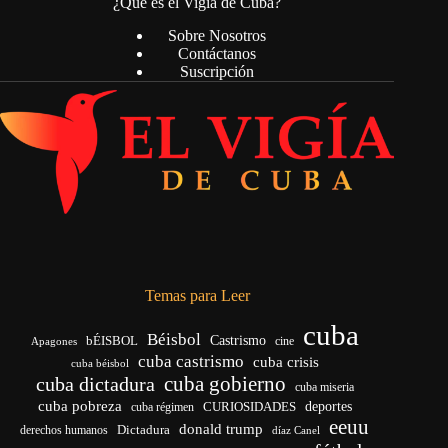
¿Qué es el Vigía de Cuba?
Sobre Nosotros
Contáctanos
Suscripción
Temas para Leer
cuba
Béisbol
bÉISBOL
Castrismo
cine
Apagones
cuba castrismo
cuba crisis
cuba béisbol
cuba gobierno
cuba dictadura
cuba miseria
cuba pobreza
deportes
cuba régimen
CURIOSIDADES
eeuu
donald trump
Dictadura
derechos humanos
díaz Canel