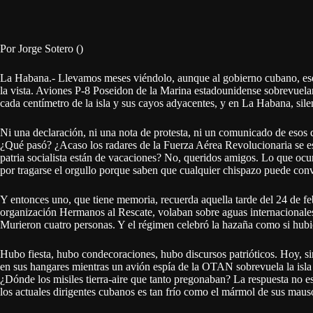
Por Jorge Sotero ()
La Habana.- Llevamos meses viéndolo, aunque al gobierno cubano, ese 
la vista. Aviones P-8 Poseidon de la Marina estadounidense sobrevuela
cada centímetro de la isla y sus cayos adyacentes, y en La Habana, sile
Ni una declaración, ni una nota de protesta, ni un comunicado de esos q
¿Qué pasó? ¿Acaso los radares de la Fuerza Aérea Revolucionaria se es
patria socialista están de vacaciones? No, queridos amigos. Lo que o
por tragarse el orgullo porque saben que cualquier chispazo puede conv
Y entonces uno, que tiene memoria, recuerda aquella tarde del 24 de fe
organización Hermanos al Rescate, volaban sobre aguas internacionale
Murieron cuatro personas. Y el régimen celebró la hazaña como si hu
Hubo fiesta, hubo condecoraciones, hubo discursos patrióticos. Hoy, 
en sus hangares mientras un avión espía de la OTAN sobrevuela la isla 
¿Dónde los misiles tierra-aire que tanto pregonaban? La respuesta no está
los actuales dirigentes cubanos es tan frío como el mármol de sus maus