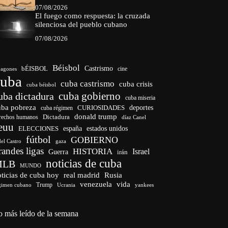
07/08/2026
El fuego como respuesta: la cruzada
silenciosa del pueblo cubano
07/08/2026
Béisbol
bÉISBOL
Castrismo
cine
agones
cuba
cuba castrismo
cuba crisis
cuba béisbol
cuba gobierno
uba dictadura
cuba miseria
uba pobreza
CURIOSIDADES
deportes
cuba régimen
donald trump
Dictadura
rechos humanos
díaz Canel
euu
españa
ELECCIONES
estados unidos
fútbol
GOBIERNO
del Castro
gaza
randes ligas
HISTORIA
Israel
Guerra
irán
noticias de cuba
MLB
MUNDO
ticias de cuba hoy
real madrid
Rusia
venezuela
vida
Trump
gimen cubano
Ucrania
yankees
o más leído de la semana