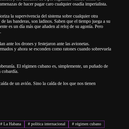
amenazas de hacer pagar caro cualquier osadía imperialista.
oriza la supervivencia del sistema sobre cualquier otra
 de las banderas, son ladinos. Saben que el tiempo juega a su
nte es un día más que añaden al reloj de su agonía. Pero
.
n ante los drones y festejaron ante las avionetas.
esarmados y ahora se esconden como ratones cuando sobrevuela
 soberanía. El régimen cubano es, simplemente, un puñado de
a cobardía.
aída de un avión. Sino la caída de los que nos tienen
#
La Habana
#
política internacional
#
régimen cubano