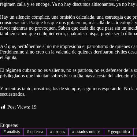
régimen calla y se encoge. Ya no hay discursos altisonantes, ya no hay 
Hay un silencio cómplice, una omisión calculada, una estrategia que pri
consideración. Porque los que nos gobiernan, más allá de la ideología y
favor mientras no provoquen. Saben que cada día que pasa sin un incide
también saben que cualquier error, cualquier chispa, puede ser la última
Así que, perdónenme si no me impresiona el patriotismo de quienes calla
Perdónenme si no creo en la valentía de quienes derribaron civiles d
el águila.
El régimen cubano no es valiente, no es patriota, no es defensor de la
privilegiados que intentan sobrevivir un día más a costa del silencio y l
Y mientras tanto, nosotros, los de siempre, seguimos esperando. No la c
secuestrados.
Post Views:
19
Etiquetas
#
análisis
#
defensa
#
drones
#
estados unidos
#
geopolítica