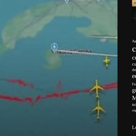
Ap
c
c
de
e
Fi
g
no
ré
L