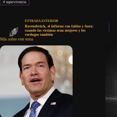
#
supervivencia
ENTRADA
ANTERIOR
Ravensbrück, el infierno con faldas y fusta:
cuando las víctimas eran mujeres y los
verdugos también
Más sobre este tema