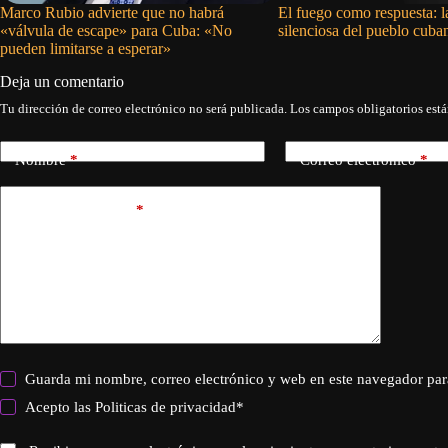
Marco Rubio advierte que no habrá
El fuego como respuesta: l
«válvula de escape» para Cuba: «No
silenciosa del pueblo cuba
pueden limitarse a esperar»
Deja un comentario
Tu dirección de correo electrónico no será publicada.
Los campos obligatorios est
Nombre
*
Correo electrónico
*
Añadir comentario
*
Guarda mi nombre, correo electrónico y web en este navegador par
Acepto las
Politicas de privacidad
*