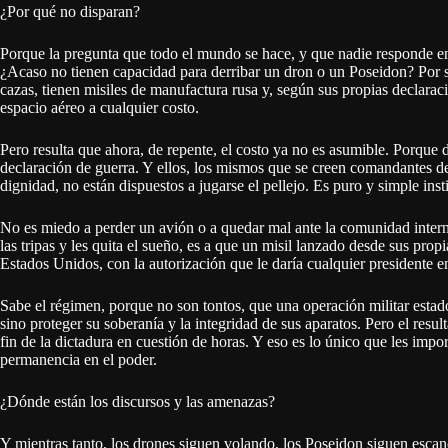
¿Por qué no disparan?
Porque la pregunta que todo el mundo se hace, y que nadie responde en la
¿Acaso no tienen capacidad para derribar un dron o un Poseidon? Por su
cazas, tienen misiles de manufactura rusa y, según sus propias declarac
espacio aéreo a cualquier costo.
Pero resulta que ahora, de repente, el costo ya no es asumible. Porque d
declaración de guerra. Y ellos, los mismos que se creen comandantes de 
dignidad, no están dispuestos a jugarse el pellejo. Es puro y simple ins
No es miedo a perder un avión o a quedar mal ante la comunidad internac
las tripas y les quita el sueño, es a que un misil lanzado desde sus prop
Estados Unidos, con la autorización que le daría cualquier presidente
Sabe el régimen, porque no son tontos, que una operación militar estad
sino proteger su soberanía y la integridad de sus aparatos. Pero el res
fin de la dictadura en cuestión de horas. Y eso es lo único que les impo
permanencia en el poder.
¿Dónde están los discursos y las amenazas?
Y mientras tanto, los drones siguen volando, los Poseidon siguen esca