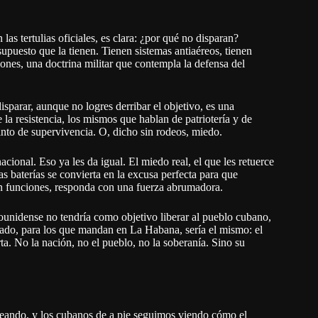
s tertulias oficiales, es clara: ¿por qué no disparan?
puesto que la tienen. Tienen sistemas antiaéreos, tienen
iones, una doctrina militar que contempla la defensa del
isparar, aunque no logres derribar el objetivo, es una
la resistencia, los mismos que hablan de patriotería y de
tinto de supervivencia. O, dicho sin rodeos, miedo.
ional. Eso ya les da igual. El miedo real, el que les retuerce
ias baterías se convierta en la excusa perfecta para que
 en funciones, responda con una fuerza abrumadora.
ounidense no tendría como objetivo liberar al pueblo cubano,
ultado, para los que mandan en La Habana, sería el mismo: el
rta. No la nación, no el pueblo, no la soberanía. Sino su
neando, y los cubanos de a pie seguimos viendo cómo el