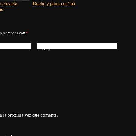
a cruzada
Buche y pluma na’má
¿De verda
no
piscina s
án marcados con
*
Web
a la próxima vez que comente.