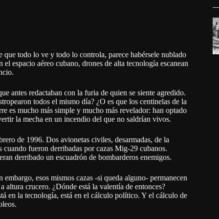
que todo lo ve y todo lo controla, parece habérsele nublado
n el espacio aéreo cubano, drones de alta tecnología escanean
ncio.
ue antes redactaban con la furia de quien se siente agredido.
tropearon todos el mismo día? ¿O es que los centinelas de la
curre es mucho más simple y mucho más revelador: han optado
ertir la mecha en un incendio del que no saldrían vivos.
brero de 1996. Dos avionetas civiles, desarmadas, de la
s cuando fueron derribadas por cazas Mig-29 cubanos.
bieran derribado un escuadrón de bombarderos enemigos.
sin embargo, esos mismos cazas -si queda alguno- permanecen
a altura crucero. ¿Dónde está la valentía de entonces?
 en la tecnología, está en el cálculo político. Y el cálculo de
oleos.