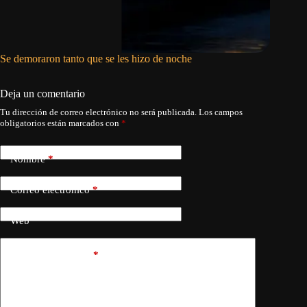
Se demoraron tanto que se les hizo de noche
Asco, ra
Deja un comentario
Tu dirección de correo electrónico no será publicada.
Los campos
obligatorios están marcados con
*
Nombre
*
Correo electrónico
*
Web
Añadir comentario
*