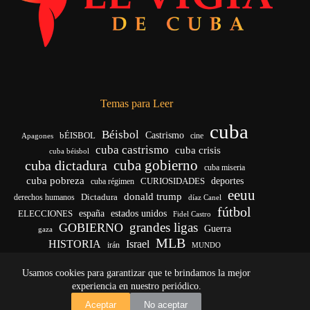
Temas para Leer
cuba
Béisbol
bÉISBOL
Castrismo
cine
Apagones
cuba castrismo
cuba crisis
cuba béisbol
cuba gobierno
cuba dictadura
cuba miseria
cuba pobreza
deportes
cuba régimen
CURIOSIDADES
eeuu
donald trump
Dictadura
derechos humanos
díaz Canel
fútbol
ELECCIONES
españa
estados unidos
Fidel Castro
grandes ligas
GOBIERNO
Guerra
gaza
MLB
HISTORIA
Israel
irán
MUNDO
noticias de cuba
noticias de cuba hoy
real madrid
Usamos cookies para garantizar que te brindamos la mejor
venezuela
Rusia
vida
Trump
régimen cubano
Ucrania
yankees
experiencia en nuestro periódico.
Copyright © 2026 - El Vigía de Cuba
Aceptar
No aceptar