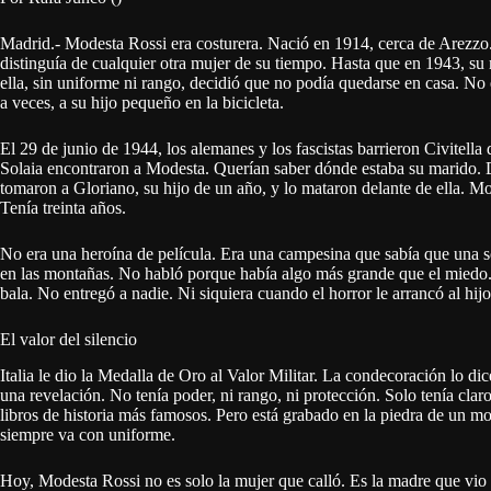
Madrid.- Modesta Rossi era costurera. Nació en 1914, cerca de Arezzo. 
distinguía de cualquier otra mujer de su tiempo. Hasta que en 1943, su m
ella, sin uniforme ni rango, decidió que no podía quedarse en casa. No
a veces, a su hijo pequeño en la bicicleta.
El 29 de junio de 1944, los alemanes y los fascistas barrieron Civitell
Solaia encontraron a Modesta. Querían saber dónde estaba su marido. D
tomaron a Gloriano, su hijo de un año, y lo mataron delante de ella. Mo
Tenía treinta años.
No era una heroína de película. Era una campesina que sabía que una 
en las montañas. No habló porque había algo más grande que el miedo. 
bala. No entregó a nadie. Ni siquiera cuando el horror le arrancó al hij
El valor del silencio
Italia le dio la Medalla de Oro al Valor Militar. La condecoración lo dic
una revelación. No tenía poder, ni rango, ni protección. Solo tenía clar
libros de historia más famosos. Pero está grabado en la piedra de un 
siempre va con uniforme.
Hoy, Modesta Rossi no es solo la mujer que calló. Es la madre que vio m