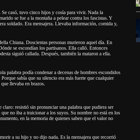
Se casó, tuvo cinco hijos y cosía para vivir. Nada la
arido se fue a la montaña a pelear contra los fascistas. Y
 era soldado. Era mensajera. Llevaba información, comida y,
a della Chiana. Doscientas personas murieron aquel día. En
ónde se escondían los partisanos. Ella calló. Entonces
desta siguió callada. Después, también la mataron a ella.
sola palabra podía condenar a decenas de hombres escondidos
Porque sabía que su silencio era más fuerte que cualquier
o que llevaba en brazos.
e claro: resistió sin pronunciar una palabra que pudiera ser
o que no iba a traicionar a los suyos. Su nombre no está en los
monumento, en la memoria de quienes saben que el valor no
orir a su hijo y no dijo nada. Es la mensajera que recorrió