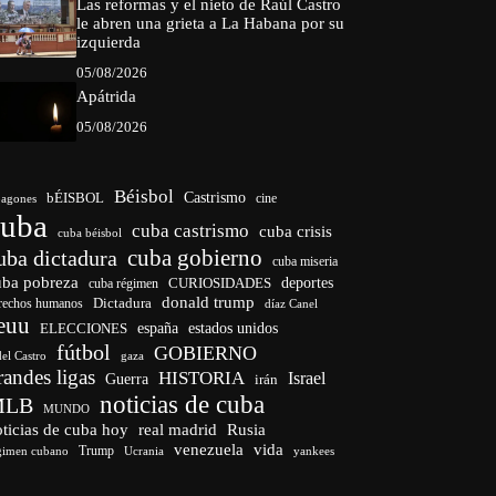
Las reformas y el nieto de Raúl Castro
le abren una grieta a La Habana por su
izquierda
05/08/2026
Apátrida
05/08/2026
Béisbol
bÉISBOL
Castrismo
cine
agones
cuba
cuba castrismo
cuba crisis
cuba béisbol
cuba gobierno
uba dictadura
cuba miseria
uba pobreza
CURIOSIDADES
deportes
cuba régimen
donald trump
Dictadura
rechos humanos
díaz Canel
euu
españa
ELECCIONES
estados unidos
fútbol
GOBIERNO
del Castro
gaza
randes ligas
HISTORIA
Israel
Guerra
irán
noticias de cuba
MLB
MUNDO
ticias de cuba hoy
real madrid
Rusia
venezuela
vida
Trump
gimen cubano
Ucrania
yankees