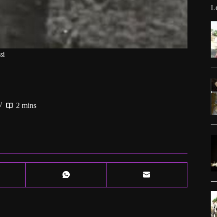
L
si
2 mins