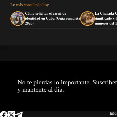
Lo más consultado hoy
Cómo solicitar el carné de
La Charada C
identidad en Cuba (Guía completa
significado y 
2026)
números del 1
No te pierdas lo importante. Suscríbe
y mantente al día.
Info