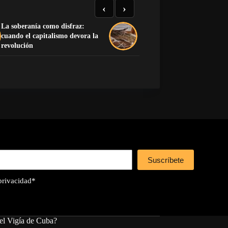
‹
›
La soberanía como disfraz:
cuando el capitalismo devora la
La mano que no encendió
revolución
Suscríbete
 privacidad
*
el Vigía de Cuba?