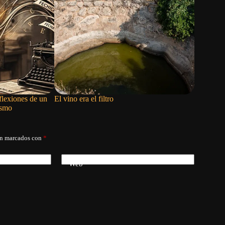
flexiones de un
El vino era el filtro
Los inqui
ismo
án marcados con
*
Web