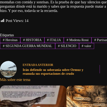
montañas con comida y sonrisas. Es la prueba de que hay silencios que
preguntan dónde está tu marido y sabes que la respuesta puede matar a o
hizo. Y por eso, todavía se la recuerda.
Post Views:
14
Etiquetas
#
Heroínas
#
HISTORIA
#
ITALIA
#
Modesta Rossi
#
Partisa
#
SEGUNDA GUERRA MUNDIAL
#
SILENCIO
#
valor
ENTRADA
ANTERIOR
Irán defiende su soberanía sobre Ormuz y
reanuda sus exportaciones de crudo
Más sobre este tema