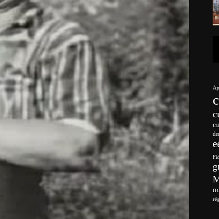
Ap
c
c
de
e
Fi
g
no
ré