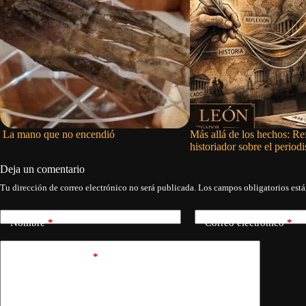
La mano que no encendió
Más allá de los hechos: Re
historiador sobre el period
Deja un comentario
Tu dirección de correo electrónico no será publicada.
Los campos obligatorios est
Nombre
*
Correo electrónico
*
Añadir comentario
*