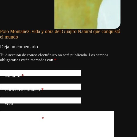
Polo Montañez: vida y obra del Guajiro Natural que conquistó
SABIN
el mundo
Y ANU
Deja un comentario
Tu dirección de correo electrónico no será publicada.
Los campos
obligatorios están marcados con
*
Nombre
*
Correo electrónico
*
Web
Añadir comentario
*