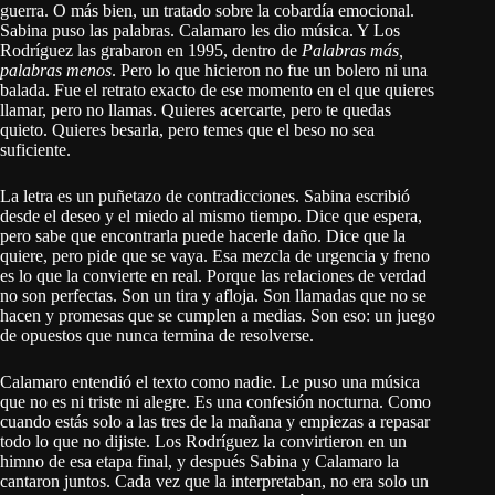
guerra. O más bien, un tratado sobre la cobardía emocional.
Sabina puso las palabras. Calamaro les dio música. Y Los
Rodríguez las grabaron en 1995, dentro de
Palabras más,
palabras menos
. Pero lo que hicieron no fue un bolero ni una
balada. Fue el retrato exacto de ese momento en el que quieres
llamar, pero no llamas. Quieres acercarte, pero te quedas
quieto. Quieres besarla, pero temes que el beso no sea
suficiente.
La letra es un puñetazo de contradicciones. Sabina escribió
desde el deseo y el miedo al mismo tiempo. Dice que espera,
pero sabe que encontrarla puede hacerle daño. Dice que la
quiere, pero pide que se vaya. Esa mezcla de urgencia y freno
es lo que la convierte en real. Porque las relaciones de verdad
no son perfectas. Son un tira y afloja. Son llamadas que no se
hacen y promesas que se cumplen a medias. Son eso: un juego
de opuestos que nunca termina de resolverse.
Calamaro entendió el texto como nadie. Le puso una música
que no es ni triste ni alegre. Es una confesión nocturna. Como
cuando estás solo a las tres de la mañana y empiezas a repasar
todo lo que no dijiste. Los Rodríguez la convirtieron en un
himno de esa etapa final, y después Sabina y Calamaro la
cantaron juntos. Cada vez que la interpretaban, no era solo un