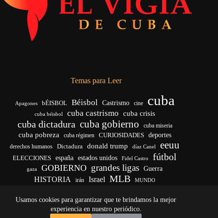
Temas para Leer
cuba
Béisbol
bÉISBOL
Castrismo
cine
Apagones
cuba castrismo
cuba crisis
cuba béisbol
cuba gobierno
cuba dictadura
cuba miseria
cuba pobreza
deportes
cuba régimen
CURIOSIDADES
eeuu
donald trump
Dictadura
derechos humanos
díaz Canel
fútbol
ELECCIONES
españa
estados unidos
Fidel Castro
grandes ligas
GOBIERNO
Guerra
gaza
MLB
HISTORIA
Israel
irán
MUNDO
noticias de cuba
noticias de cuba hoy
real madrid
Usamos cookies para garantizar que te brindamos la mejor
venezuela
Rusia
vida
Trump
régimen cubano
Ucrania
yankees
experiencia en nuestro periódico.