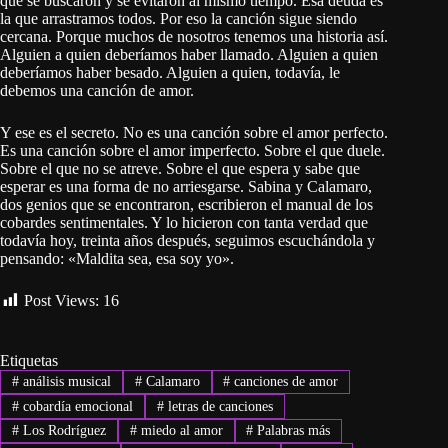
que se buscaron y se evitaron al mismo tiempo. Esa deuda es
la que arrastramos todos. Por eso la canción sigue siendo
cercana. Porque muchos de nosotros tenemos una historia así.
Alguien a quien deberíamos haber llamado. Alguien a quien
deberíamos haber besado. Alguien a quien, todavía, le
debemos una canción de amor.
Y ese es el secreto. No es una canción sobre el amor perfecto.
Es una canción sobre el amor imperfecto. Sobre el que duele.
Sobre el que no se atreve. Sobre el que espera y sabe que
esperar es una forma de no arriesgarse. Sabina y Calamaro,
dos genios que se encontraron, escribieron el manual de los
cobardes sentimentales. Y lo hicieron con tanta verdad que
todavía hoy, treinta años después, seguimos escuchándola y
pensando: «Maldita sea, esa soy yo».
Post Views:
16
Etiquetas
#
análisis musical
#
Calamaro
#
canciones de amor
#
cobardía emocional
#
letras de canciones
#
Los Rodríguez
#
miedo al amor
#
Palabras más