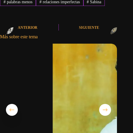
#
palabras menos
#
relaciones imperfectas
#
Sabina
ANTERIOR
SIGUIENTE
Más sobre este tema