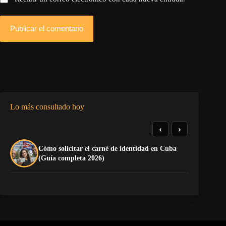
Publicar el comentario
Lo más consultado hoy
‹
›
Cómo solicitar el carné de identidad en Cuba
TE
(Guía completa 2026)
EL