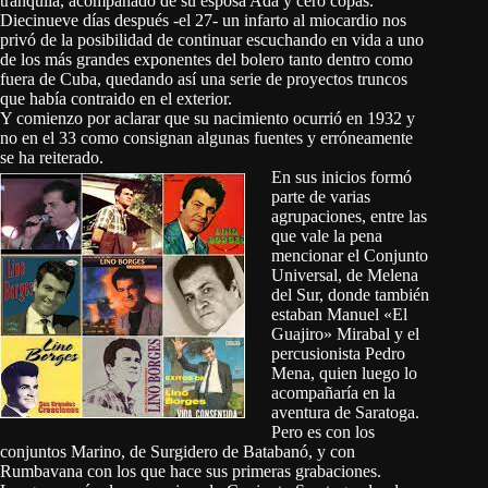
tranquila, acompañado de su esposa Ada y cero copas.
Diecinueve días después -el 27- un infarto al miocardio nos
privó de la posibilidad de continuar escuchando en vida a uno
de los más grandes exponentes del bolero tanto dentro como
fuera de Cuba, quedando así una serie de proyectos truncos
que había contraido en el exterior.
Y comienzo por aclarar que su nacimiento ocurrió en 1932 y
no en el 33 como consignan algunas fuentes y erróneamente
se ha reiterado.
En sus inicios formó
parte de varias
agrupaciones, entre las
que vale la pena
mencionar el Conjunto
Universal, de Melena
del Sur, donde también
estaban Manuel «El
Guajiro» Mirabal y el
percusionista Pedro
Mena, quien luego lo
acompañaría en la
aventura de Saratoga.
Pero es con los
conjuntos Marino, de Surgidero de Batabanó, y con
Rumbavana con los que hace sus primeras grabaciones.