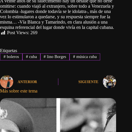
A veinte años de su fallecimiento hay un detalle que no debe
omitirse: cuando viajó al extranjero, sobre todo a Venezuela y
Colombia -lugares donde todavía se le idolatra-, más de una
vez lo estimularon a quedarse, y su respuesta siempre fue la
misma… -Vía Blanca y Tamarindo, en clara alusión a una
esquina referencial del lugar donde vivía en la capital cubana.
Post Views:
269
Etiquetas
#
boleros
#
cuba
#
lino Borges
#
música cuba
ANTERIOR
SIGUIENTE
Más sobre este tema