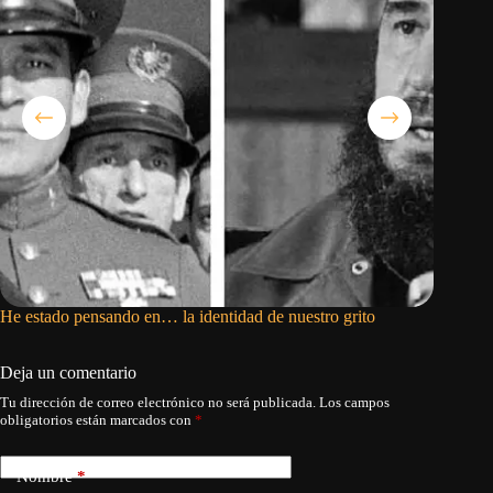
He estado pensando en… la identidad de nuestro grito
Condenan
Manzanil
Deja un comentario
Tu dirección de correo electrónico no será publicada.
Los campos
obligatorios están marcados con
*
Nombre
*