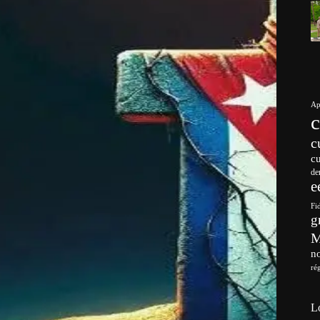
Ap
c
c
de
e
Fi
g
no
ré
L