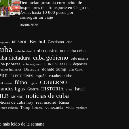
Denuncian presunta corrupción de
inspectores del Transporte en Ciego de
Ávila: hasta 10 000 pesos por
conseguir un viaje
06/08/2026
Béisbol
bÉISBOL
Castrismo
cine
agones
cuba
cuba castrismo
cuba crisis
cuba béisbol
cuba gobierno
uba dictadura
cuba miseria
uba pobreza
CURIOSIDADES
deportes
cuba régimen
donald trump
Dictadura
rechos humanos
díaz Canel
euu
españa
ELECCIONES
estados unidos
fútbol
GOBIERNO
del Castro
gaza
randes ligas
HISTORIA
Israel
Guerra
irán
noticias de cuba
MLB
MUNDO
ticias de cuba hoy
real madrid
Rusia
venezuela
vida
Trump
gimen cubano
Ucrania
yankees
o más leído de la semana