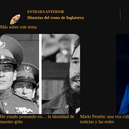
ENTRADA
ANTERIOR
Historias del trono de Inglaterra
Más sobre este tema
He estado pensando en… la identidad de
Mario Pentón: una voz cub
nuestro grito
noticias y las redes