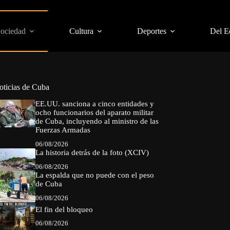
Sociedad
Cultura
Deportes
Del E
oticias de Cuba
EE.UU. sanciona a cinco entidades y
ocho funcionarios del aparato militar
de Cuba, incluyendo al ministro de las
Fuerzas Armadas
06/08/2026
La historia detrás de la foto (XCIV)
06/08/2026
La espalda que no puede con el peso
de Cuba
06/08/2026
El fin del bloqueo
06/08/2026