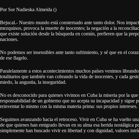
Por Sor Nadieska Almeida ()
Bejucal.- Nuestro mundo está consternado ante tanto dolor. Nos impacta l
mezquinos, provoca la muerte de inocentes; la negación a la reconciliac
que existe solución desde la búsqueda en común, prefieren que la prepo
naciones.
No podemos ser insensibles ante tanto sufrimiento, y sé que en el cora
de ese flagelo.
Paralelamente a estos acontecimientos muchos países venimos librando
totalitarios que también van cobrando la vida de inocentes, y cada ges
miedo, la angustia, la inseguridad.
No es desconocido para quienes vivimos en Cuba la miseria por la qu
responsabilidad de un gobierno que no acepta su incapacidad y sigue pr
reinventar lo mismo con la misma materia prima: sus propios intereses.
Seguimos avanzando hacia el retroceso. Vivir en Cuba se ha vuelto una 
de que quienes han emigrado llevan en su alma esa herida nostálgica por
simplemente han buscado vivir en libertad y con dignidad, valores intr