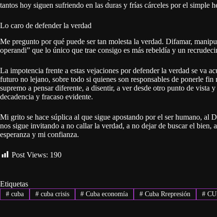
tantos hoy siguen sufriendo en las duras y frías cárceles por el simple he
Lo caro de defender la verdad
Me pregunto por qué puede ser tan molesta la verdad. Difamar, manipul
operandi” que lo único que trae consigo es más rebeldía y un recrudeci
La impotencia frente a estas vejaciones por defender la verdad se va 
futuro no lejano, sobre todo si quienes son responsables de ponerle fi
supremo a pensar diferente, a disentir, a ver desde otro punto de vista y
decadencia y fracaso evidente.
Mi grito se hace súplica al que sigue apostando por el ser humano, al D
nos sigue invitando a no callar la verdad, a no dejar de buscar el bien, a
esperanza y mi confianza.
Post Views:
190
Etiquetas
#
cuba
#
cuba crisis
#
Cuba economía
#
Cuba Rrepresión
#
CU