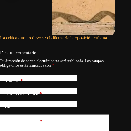
La crítica que no devora: el dilema de la oposición cubana
El pedid
Deja un comentario
Tu dirección de correo electrónico no será publicada.
Los campos
obligatorios están marcados con
*
Nombre
*
Correo electrónico
*
Web
Añadir comentario
*