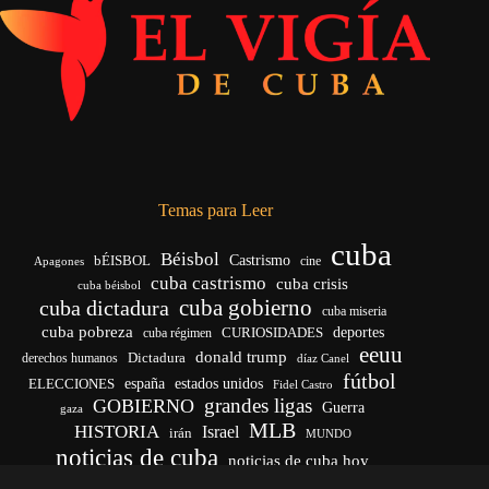
Temas para Leer
cuba
Béisbol
bÉISBOL
Castrismo
cine
Apagones
cuba castrismo
cuba crisis
cuba béisbol
cuba gobierno
cuba dictadura
cuba miseria
cuba pobreza
CURIOSIDADES
deportes
cuba régimen
eeuu
donald trump
Dictadura
derechos humanos
díaz Canel
fútbol
españa
ELECCIONES
estados unidos
Fidel Castro
grandes ligas
GOBIERNO
Guerra
gaza
MLB
HISTORIA
Israel
irán
MUNDO
noticias de cuba
noticias de cuba hoy
venezuela
real madrid
Rusia
Trump
régimen cubano
Ucrania