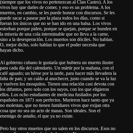
(siempre que los vivos no pertenezcan al Clan Castro). A los
vivos hay que darles de comer, y eso es un problema. A los
muertos, en cambio, se les puede honrar con discursos. Se les
puede sacar a pasear por la plaza todos los días, como si
fueran los únicos que no se han ido en una balsa. Los vivos
estorban porque piden, porque se quejan, porque se hunden en
la miseria de una cola interminable que no lleva a la carne,
sino a la desesperación. Los muertos son dóciles. No hablan.
O, mejor dicho, solo hablan lo que el poder necesita que
hayan dicho.
Al gobierno cubano le gustaría que hubiera un muerto ilustre
para cada día del calendario. Un mártir por la mañana, con el
café aguado; un héroe por la tarde, para hacer más llevadera la
falta de pan; y un caído al anochecer, justo cuando se va la luz
y vuelven los mosquitos. Tienen una relación casi devota con
los difuntos, pero solo con los suyos, con los que eligieron
ellos. Los ocho estudiantes de medicina fusilados por los
españoles en 1871 son perfectos. Murieron hace tanto que ya
no molestan, que no tienen familiares vivos que exijan otra
cosa que no sea un acto de masas. Son ideales. Son el
enemigo de antaño, el que ya no existe.
Pero hay otros muertos que no salen en los discursos. Esos no