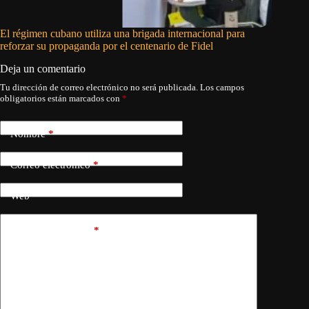
El régimen cubano utiliza una brigada internacional para
El pedid
reforzar su propaganda por el centenario de Fidel
Deja un comentario
Tu dirección de correo electrónico no será publicada.
Los campos
obligatorios están marcados con
*
Nombre
*
Correo electrónico
*
Web
Añadir comentario
*