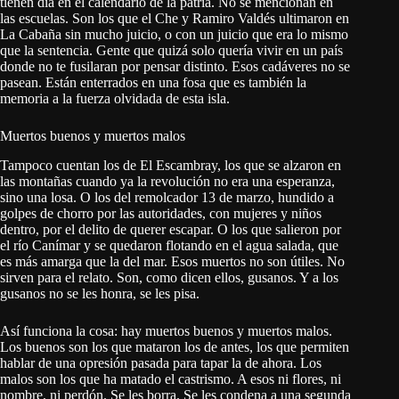
tienen día en el calendario de la patria. No se mencionan en
las escuelas. Son los que el Che y Ramiro Valdés ultimaron en
La Cabaña sin mucho juicio, o con un juicio que era lo mismo
que la sentencia. Gente que quizá solo quería vivir en un país
donde no te fusilaran por pensar distinto. Esos cadáveres no se
pasean. Están enterrados en una fosa que es también la
memoria a la fuerza olvidada de esta isla.
Muertos buenos y muertos malos
Tampoco cuentan los de El Escambray, los que se alzaron en
las montañas cuando ya la revolución no era una esperanza,
sino una losa. O los del remolcador 13 de marzo, hundido a
golpes de chorro por las autoridades, con mujeres y niños
dentro, por el delito de querer escapar. O los que salieron por
el río Canímar y se quedaron flotando en el agua salada, que
es más amarga que la del mar. Esos muertos no son útiles. No
sirven para el relato. Son, como dicen ellos, gusanos. Y a los
gusanos no se les honra, se les pisa.
Así funciona la cosa: hay muertos buenos y muertos malos.
Los buenos son los que mataron los de antes, los que permiten
hablar de una opresión pasada para tapar la de ahora. Los
malos son los que ha matado el castrismo. A esos ni flores, ni
nombre, ni perdón. Se les borra. Se les condena a una segunda