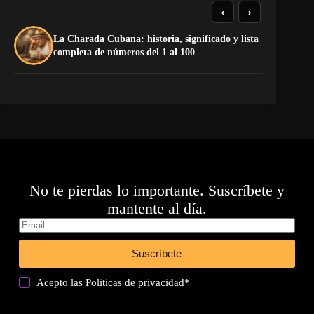
‹
›
La Charada Cubana: historia, significado y lista
El
completa de números del 1 al 100
de
No te pierdas lo importante. Suscríbete y
mantente al día.
Suscríbete
Acepto las
Politicas de privacidad
*