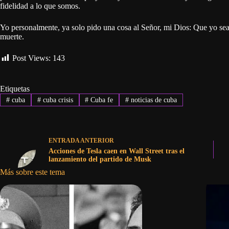
fidelidad a lo que somos.
Yo personalmente, ya solo pido una cosa al Señor, mi Dios: Que yo sea fi
muerte.
Post Views:
143
Etiquetas
#
cuba
#
cuba crisis
#
Cuba fe
#
noticias de cuba
ENTRADA
ANTERIOR
Acciones de Tesla caen en Wall Street tras el
lanzamiento del partido de Musk
Más sobre este tema