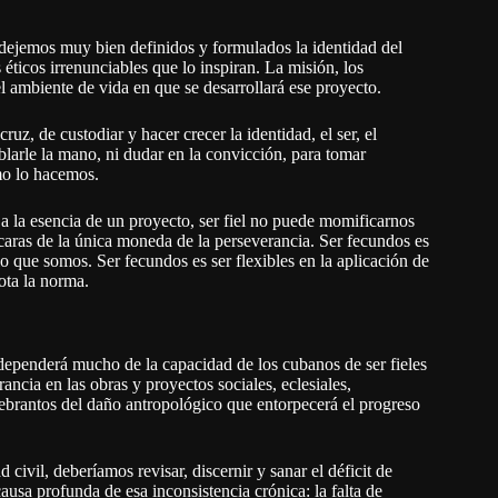
, dejemos muy bien definidos y formulados la identidad del
 éticos irrenunciables que lo inspiran. La misión, los
el ambiente de vida en que se desarrollará ese proyecto.
uz, de custodiar y hacer crecer la identidad, el ser, el
blarle la mano, ni dudar en la convicción, para tomar
mo lo hacemos.
d a la esencia de un proyecto, ser fiel no puede momificarnos
 caras de la única moneda de la perseverancia. Ser fecundos es
lo que somos. Ser fecundos es ser flexibles en la aplicación de
ota la norma.
, dependerá mucho de la capacidad de los cubanos de ser fieles
ancia en las obras y proyectos sociales, eclesiales,
uebrantos del daño antropológico que entorpecerá el progreso
civil, deberíamos revisar, discernir y sanar el déficit de
ausa profunda de esa inconsistencia crónica: la falta de