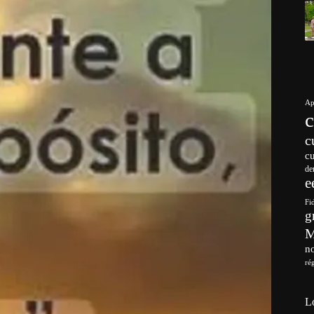
Ap
c
c
de
e
Fi
g
no
ré
L