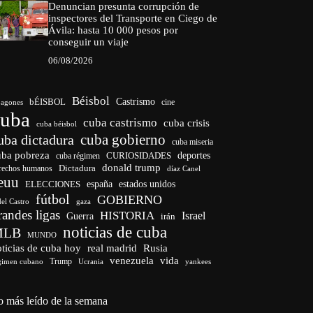
Denuncian presunta corrupción de
inspectores del Transporte en Ciego de
Ávila: hasta 10 000 pesos por
conseguir un viaje
06/08/2026
Béisbol
bÉISBOL
Castrismo
cine
agones
cuba
cuba castrismo
cuba crisis
cuba béisbol
cuba gobierno
uba dictadura
cuba miseria
uba pobreza
CURIOSIDADES
deportes
cuba régimen
donald trump
Dictadura
rechos humanos
díaz Canel
euu
españa
ELECCIONES
estados unidos
fútbol
GOBIERNO
del Castro
gaza
randes ligas
HISTORIA
Israel
Guerra
irán
noticias de cuba
MLB
MUNDO
ticias de cuba hoy
real madrid
Rusia
venezuela
vida
Trump
gimen cubano
Ucrania
yankees
o más leído de la semana