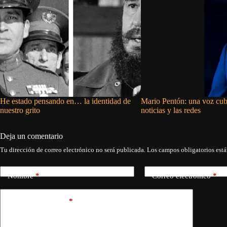
He estado pensando en… la identidad de
Mario Pentón: una voz cub
nuestro grito
noticias y las redes
Deja un comentario
Tu dirección de correo electrónico no será publicada.
Los campos obligatorios est
Nombre
*
Correo electrónico
*
Añadir comentario
*