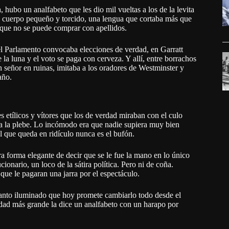
ubo un analfabeto que les dio mil vueltas a los de la levita
n cuerpo pequeño y torcido, una lengua que cortaba más que
o que no se puede comprar con apellidos.
el Parlamento convocaba elecciones de verdad, en Garratt
la luna y el voto se paga con cerveza. Y allí, entre borrachos
n señor en ruinas, imitaba a los oradores de Westminster y
año.
 etílicos y vítores que los de verdad miraban con el culo
r a la plebe. Lo incómodo era que nadie supiera muy bien
l que queda en ridículo nunca es el bufón.
ra forma elegante de decir que se le fue la mano en lo único
ionario, un loco de la sátira política. Pero ni de coña.
 que le pagaran una jarra por el espectáculo.
tanto iluminado que hoy promete cambiarlo todo desde el
dad más grande la dice un analfabeto con un harapo por