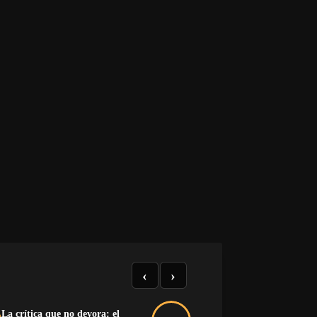
‹
›
La crítica que no devora: el