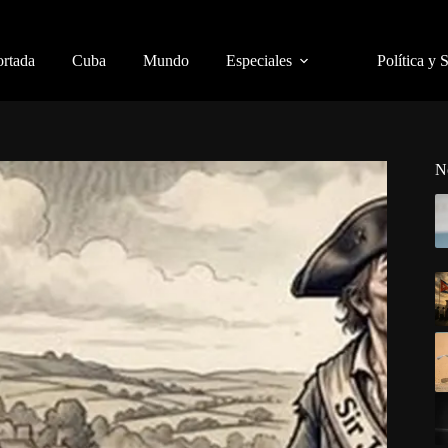
ortada
Cuba
Mundo
Especiales
Política y 
N