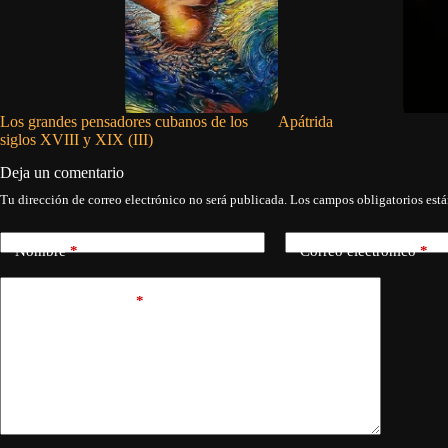
Los grandes pensadores cubanos de los
Apátrida
siglos XVIII y XIX (III)
Deja un comentario
Tu dirección de correo electrónico no será publicada.
Los campos obligatorios est
Nombre
*
Correo electrónico
*
Añadir comentario
*