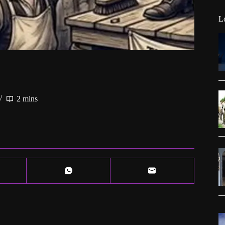
L
2 mins