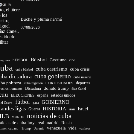
Buche y pluma na’má
07/08/2026
Béisbol
bÉISBOL
Castrismo
cine
agones
cuba
cuba castrismo
cuba crisis
cuba béisbol
cuba gobierno
uba dictadura
cuba miseria
uba pobreza
CURIOSIDADES
deportes
cuba régimen
donald trump
Dictadura
rechos humanos
díaz Canel
euu
españa
ELECCIONES
estados unidos
fútbol
GOBIERNO
del Castro
gaza
randes ligas
HISTORIA
Israel
Guerra
irán
noticias de cuba
MLB
MUNDO
ticias de cuba hoy
real madrid
Rusia
venezuela
vida
Trump
gimen cubano
Ucrania
yankees