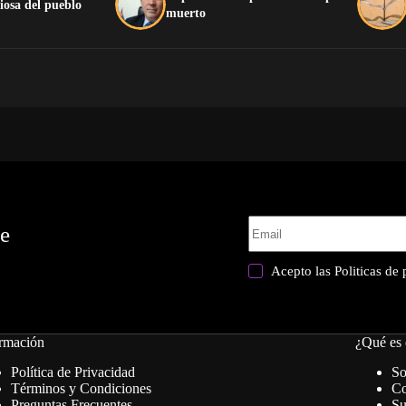
iosa del pueblo
muerto
te
Acepto las
Politicas de
rmación
¿Qué es 
Política de Privacidad
So
Términos y Condiciones
Co
Preguntas Frecuentes
Su