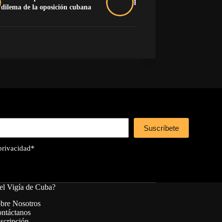
Buche y pluma na’má
dilema de la oposición cubana
Suscríbete
 privacidad
*
el Vigía de Cuba?
bre Nosotros
ntáctanos
scripción