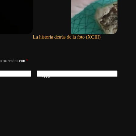
La historia detrás de la foto (XCIII)
La histori
án marcados con
*
Web