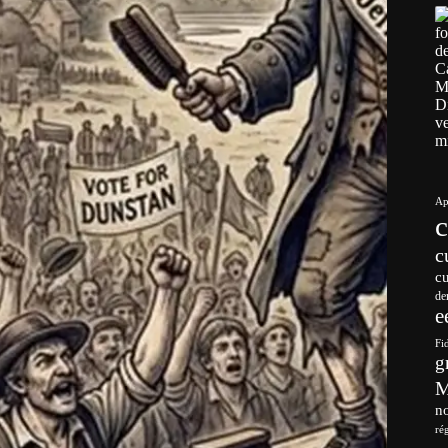
Ap
c
c
de
e
Fi
g
no
ré