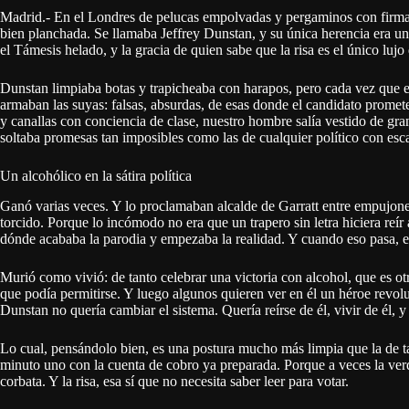
Madrid.- En el Londres de pelucas empolvadas y pergaminos con firma, h
bien planchada. Se llamaba Jeffrey Dunstan, y su única herencia era u
el Támesis helado, y la gracia de quien sabe que la risa es el único luj
Dunstan limpiaba botas y trapicheaba con harapos, pero cada vez que 
armaban las suyas: falsas, absurdas, de esas donde el candidato promete 
y canallas con conciencia de clase, nuestro hombre salía vestido de gra
soltaba promesas tan imposibles como las de cualquier político con esc
Un alcohólico en la sátira política
Ganó varias veces. Y lo proclamaban alcalde de Garratt entre empujones
torcido. Porque lo incómodo no era que un trapero sin letra hiciera reí
dónde acababa la parodia y empezaba la realidad. Y cuando eso pasa, e
Murió como vivió: de tanto celebrar una victoria con alcohol, que es ot
que podía permitirse. Y luego algunos quieren ver en él un héroe revoluc
Dunstan no quería cambiar el sistema. Quería reírse de él, vivir de él, y
Lo cual, pensándolo bien, es una postura mucho más limpia que la de 
minuto uno con la cuenta de cobro ya preparada. Porque a veces la ver
corbata. Y la risa, esa sí que no necesita saber leer para votar.