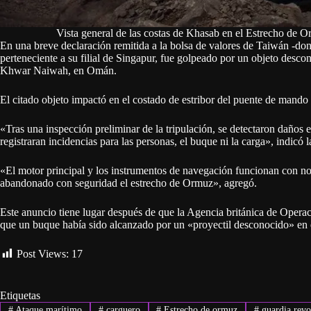
Vista general de las costas de Khasab en el Estrecho de 
En una breve declaración remitida a la bolsa de valores de Taiwán -don
perteneciente a su filial de Singapur, fue golpeado por un objeto desco
Khwar Naiwah, en Omán.
El citado objeto impactó en el costado de estribor del puente de mando 
«Tras una inspección preliminar de la tripulación, se detectaron daños e
registraran incidencias para las personas, el buque ni la carga», indicó 
«El motor principal y los instrumentos de navegación funcionan con no
abandonado con seguridad el estrecho de Ormuz», agregó.
Este anuncio tiene lugar después de que la Agencia británica de Ope
que un buque había sido alcanzado por un «proyectil desconocido» en
Post Views:
17
Etiquetas
#
Ataque marítimo
#
carguero
#
Estrecho de ormuz
#
guardia revo