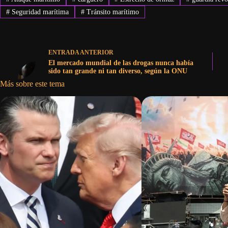
#
Seguridad marítima
#
Tránsito marítimo
ENTRADA
ANTERIOR
El mercado mundial de las drogas nunca había
sido tan grande ni tan diverso, según la ONU
Más sobre este tema