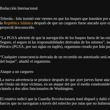
Redacción Internacional
Teherán.- Irán insistió este viernes en que los buques que transiten por
la
República Islámica
después de que un carguero fuese atacado ayer en
proyectil desconocido.
“La PGSA advierte de que la navegación de los buques fuera de las ruta
Seguro, el seguro ni las responsabilidades derivadas de los mismos”, i
Pérsico (PGSA, por sus siglas en inglés), organismo creado por Irán par
“Cualquier consecuencia derivada de un recorrido no autorizado será res
del buque”, añadió el organismo.
Ataque a un carguero
La nueva advertencia se produce después de que ayer jueves fuese atac
de Omán sin dejar víctimas, en un ataque del que el medio estadounide
citando a dos altos funcionarios de Washington.
El rotativo indicó que la Guardia Revolucionaria iraní disparó y dañó e
barcos que no navegaran a través del estrecho por rutas que no hubieran