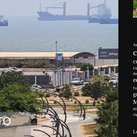
Ap
c
c
de
e
Fi
g
no
ré
L