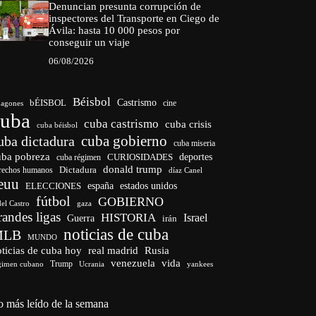
Denuncian presunta corrupción de
inspectores del Transporte en Ciego de
Ávila: hasta 10 000 pesos por
conseguir un viaje
06/08/2026
Béisbol
bÉISBOL
Castrismo
cine
agones
cuba
cuba castrismo
cuba crisis
cuba béisbol
cuba gobierno
uba dictadura
cuba miseria
uba pobreza
CURIOSIDADES
deportes
cuba régimen
donald trump
Dictadura
rechos humanos
díaz Canel
euu
españa
ELECCIONES
estados unidos
fútbol
GOBIERNO
del Castro
gaza
randes ligas
HISTORIA
Israel
Guerra
irán
noticias de cuba
MLB
MUNDO
ticias de cuba hoy
real madrid
Rusia
venezuela
vida
Trump
gimen cubano
Ucrania
yankees
o más leído de la semana