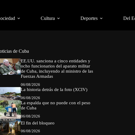
Sociedad
Cultura
Deportes
Del E
oticias de Cuba
EE.UU. sanciona a cinco entidades y
ocho funcionarios del aparato militar
de Cuba, incluyendo al ministro de las
Fuerzas Armadas
06/08/2026
La historia detrás de la foto (XCIV)
06/08/2026
La espalda que no puede con el peso
de Cuba
06/08/2026
El fin del bloqueo
06/08/2026