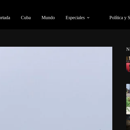
ortada
Cuba
Mundo
Especiales
Política y 
N