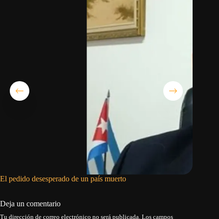
El pedido desesperado de un país muerto
He estad
Deja un comentario
Tu dirección de correo electrónico no será publicada.
Los campos