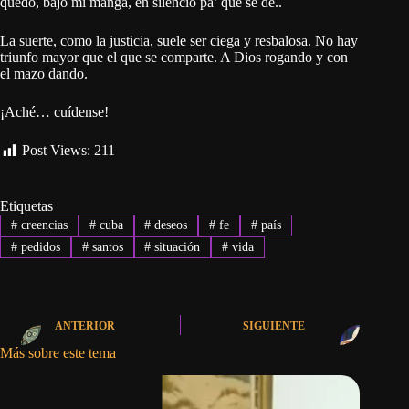
quedó, bajo mi manga, en silencio pa’ que se dé..
La suerte, como la justicia, suele ser ciega y resbalosa. No hay
triunfo mayor que el que se comparte. A Dios rogando y con
el mazo dando.
¡Aché… cuídense!
Post Views:
211
Etiquetas
#
creencias
#
cuba
#
deseos
#
fe
#
país
#
pedidos
#
santos
#
situación
#
vida
ANTERIOR
SIGUIENTE
Más sobre este tema