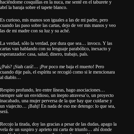
haciéndome cosquillas en la nuca, me senté en el taburete y
abrí la baraja sobre el tapete blanco.
Es curioso, mis manos son iguales a las de mi padre, pero
cuando las paso sobre las cartas, dejo de ver mis manos y veo
las de mi madre con su luz y su aché.
La verdad, sólo la verdad, por dura que sea… invoco. Y las
cartas van hablando con su lenguaje parabólico, inexacto y
esperanzador: casa, salud, dinero, trabajo, país.
¿País? ¡Siah cará!… ¡Por poco me baja el muerto! Pero
cuando dije país, el espíritu se recogió como si le mencionara
al diablo…
Respiro profundo, leo entre líneas, hago asociaciones…
siempre sale un envidioso, un inepto atravesa’o, un proyecto
inacabado, una mujer perversa de la que hay que cuidarse y
un viajecito… ¡Bahj! En nada de eso me detengo: lo que sea,
será.
Recojo la tirada, doy las gracias a pesar de las dudas, apago la
vela de un suspiro y aprieto mi carta de triunfo… ahí donde