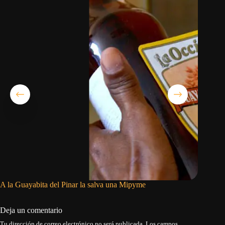
A la Guayabita del Pinar la salva una Mipyme
GAESA y 
hasta qu
Deja un comentario
Tu dirección de correo electrónico no será publicada.
Los campos