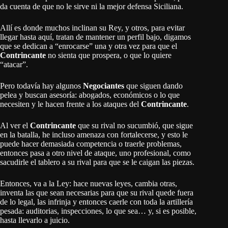
da cuenta de que no le sirve ni la mejor defensa Siciliana.
Allí es donde muchos inclinan su Rey, y otros, para evitar
llegar hasta aquí, tratan de mantener un perfil bajo, digamos
que se dedican a “enrocarse” una y otra vez para que el
Contrincante
no sienta que prospera, o que lo quiere
“atacar”.
Pero todavía hay algunos
Negociantes
que siguen dando
pelea y buscan asesoría: abogados, económicos o lo que
necesiten y le hacen frente a los ataques del
Contrincante
.
Al ver el
Contrincante
que su rival no sucumbió, que sigue
en la batalla, he incluso amenaza con fortalecerse, y esto le
puede hacer demasiada competencia o traerle problemas,
entonces pasa a otro nivel de ataque, uno profesional, como
sacudirle el tablero a su rival para que se le caigan las piezas.
Entonces, va a la Ley: hace nuevas leyes, cambia otras,
inventa las que sean necesarias para que su rival quede fuera
de lo legal, las infrinja y entonces caerle con toda la artillería
pesada: auditorias, inspecciones, lo que sea… y, si es posible,
hasta llevarlo a juicio.