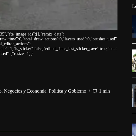
L
5","fte_image_ids":[],"remix_data":
_draw_time":0,"total_draw_actions":0,"layers_used":0,"brushes_used"
al_editor_actions":
de":-1,"is_sticker":false,"edited_since_last_sticker_save":true,"cont
used":{"resize":1}}
o
,
Negocios y Economía
,
Política y Gobierno
1 min