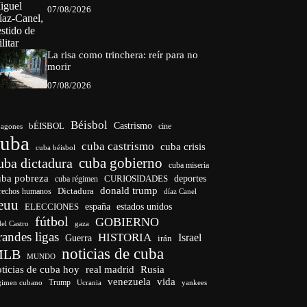
07/08/2026
La risa como trinchera: reír para no
morir
07/08/2026
Béisbol
bÉISBOL
Castrismo
cine
agones
cuba
cuba castrismo
cuba crisis
cuba béisbol
cuba gobierno
uba dictadura
cuba miseria
uba pobreza
CURIOSIDADES
deportes
cuba régimen
donald trump
Dictadura
rechos humanos
díaz Canel
euu
españa
ELECCIONES
estados unidos
fútbol
GOBIERNO
del Castro
gaza
randes ligas
HISTORIA
Israel
Guerra
irán
noticias de cuba
MLB
MUNDO
ticias de cuba hoy
real madrid
Rusia
venezuela
vida
Trump
gimen cubano
Ucrania
yankees