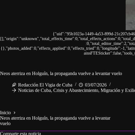
{"uid":"95b1023a-1449-4a53-899d-21c207cb463
[],"origin":"unknown","total_effects_time":0,"total_effects_actions":0,"total
:0,"total_editor_time":2,"tot
{},"photos_added":0,"effects_applied":0,"effects_tried":0,"longitude":-1,"latitu
ainsFTESticker":false,"tools_
Neos aterriza en Holguín, la propaganda vuelve a levantar vuelo
Redacción El Vigia de Cuba
03/07/2026
Noticias de Cuba
,
Crisis y Abastecimiento
,
Migración y Exili
Inicio
Neos aterriza en Holguín, la propaganda vuelve a levantar
vuelo
Comparte esta noticia