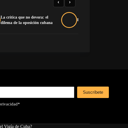
‹
›
La crítica que no devora: el
Buche y pluma na’má
dilema de la oposición cubana
Suscríbete
 privacidad
*
el Vigía de Cuba?