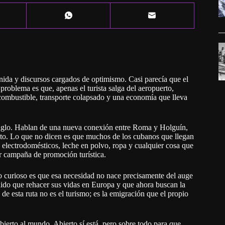
ida y discursos cargados de optimismo. Casi parecía que el
roblema es que, apenas el turista salga del aeropuerto,
combustible, transporte colapsado y una economía que lleva
l siglo. Hablan de una nueva conexión entre Roma y Holguín,
ito. Lo que no dicen es que muchos de los cubanos que llegan
 electrodomésticos, leche en polvo, ropa y cualquier cosa que
er campaña de promoción turística.
o curioso es que esa necesidad no nace precisamente del auge
ido que rehacer sus vidas en Europa y que ahora buscan la
 de esta ruta no es el turismo; es la emigración que el propio
bierto al mundo. Abierto sí está, pero sobre todo para que