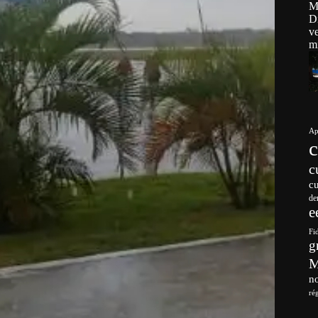
Ap
c
c
de
e
Fi
g
no
ré