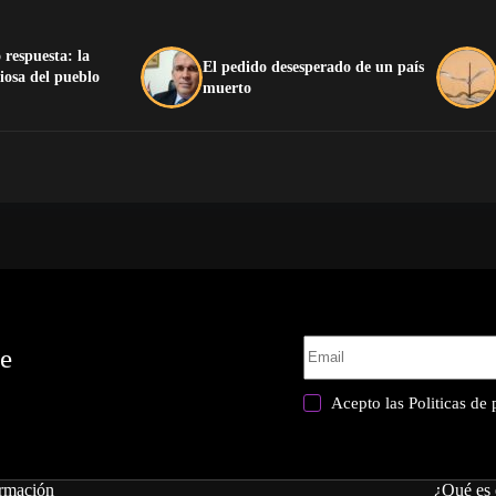
 respuesta: la
El pedido desesperado de un país
iosa del pueblo
muerto
te
Acepto las
Politicas de
rmación
¿Qué es 