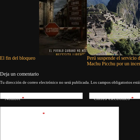
El fin del bloqueo
Perú suspende el servicio d
Machu Picchu por un incen
Deja un comentario
Tu dirección de correo electrónico no será publicada.
Los campos obligatorios est
Nombre
*
Correo electrónico
*
Añadir comentario
*