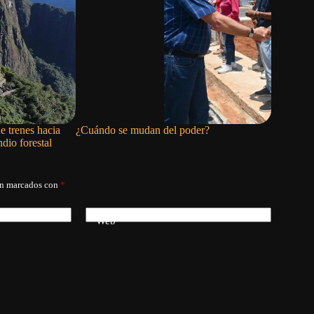
e trenes hacia
¿Cuándo se mudan del poder?
Flexibili
dio forestal
resolverá 
án marcados con
*
Web