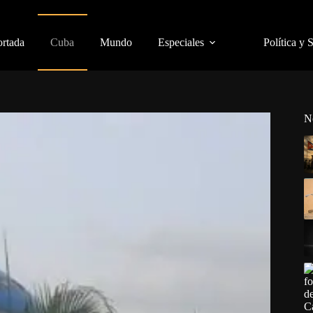
ortada
Cuba
Mundo
Especiales
Política y 
N