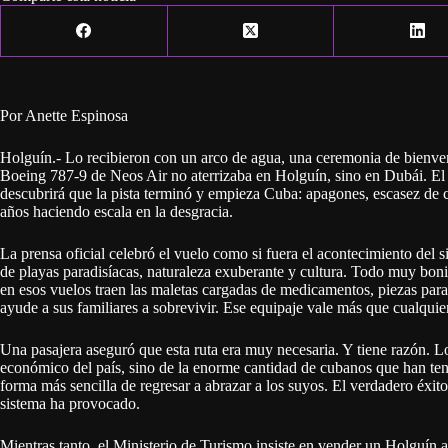
Por Anette Espinosa
Holguín.- Lo recibieron con un arco de agua, una ceremonia de bienven
Boeing 787-9 de Neos Air no aterrizaba en Holguín, sino en Dubái. El p
descubrirá que la pista terminó y empieza Cuba: apagones, escasez de 
años haciendo escala en la desgracia.
La prensa oficial celebró el vuelo como si fuera el acontecimiento de
de playas paradisíacas, naturaleza exuberante y cultura. Todo muy bon
en esos vuelos traen las maletas cargadas de medicamentos, piezas para
ayude a sus familiares a sobrevivir. Ese equipaje vale más que cualqui
Una pasajera aseguró que esta ruta era muy necesaria. Y tiene razón. L
económico del país, sino de la enorme cantidad de cubanos que han ten
forma más sencilla de regresar a abrazar a los suyos. El verdadero éxito
sistema ha provocado.
Mientras tanto, el Ministerio de Turismo insiste en vender un Holguín a