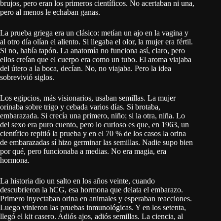
brujos, pero eran los primeros científicos. No acertaban ni una,
pero al menos le echaban ganas.
La prueba griega era un clásico: metían un ajo en la vagina y
al otro día olían el aliento. Si llegaba el olor, la mujer era fértil.
Si no, había tapón. La anatomía no funciona así, claro, pero
ellos creían que el cuerpo era como un tubo. El aroma viajaba
del útero a la boca, decían. No, no viajaba. Pero la idea
sobrevivió siglos.
Los egipcios, más visionarios, usaban semillas. La mujer
orinaba sobre trigo y cebada varios días. Si brotaba,
embarazada. Si crecía una primero, niño; si la otra, niña. Lo
del sexo era puro cuento, pero lo curioso es que, en 1963, un
científico repitió la prueba y en el 70 % de los casos la orina
de embarazadas sí hizo germinar las semillas. Nadie supo bien
por qué, pero funcionaba a medias. No era magia, era
hormona.
La historia dio un salto en los años veinte, cuando
descubrieron la hCG, esa hormona que delata el embarazo.
Primero inyectaban orina en animales y esperaban reacciones.
Luego vinieron las pruebas inmunológicas. Y en los setenta,
llegó el kit casero. Adiós ajos, adiós semillas. La ciencia, al