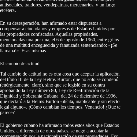
antisociales, traidores, vendepatrias, mercenarios, y un largo
etcétera.
En su desesperación, han afirmado estar dispuestos a
compensar a ciudadanos y empresas de Estados Unidos por
las propiedades confiscadas. Aquellas propiedades,
mencionadas una por una, el 6 de agosto de 1960, entre gritos
de una multitud enceguecida y fanatizada sentenciando: «¡Se
llamaba!». Esas mismas.
El cambio de actitud
Tal cambio de actitud no es otra cosa que aceptar la aplicación
del título III de la Ley Helms-Burton, que no solo se condenó
(enérgicamente, claro), sino que se legisló en su contra
aprobando la Ley número 80, Ley de Reafirmación de la
Dignidad y Soberanía Cubana, del 24 de diciembre de 1996,
que declaró a la Helms-Burton «ilícita, inaplicable y sin efecto
legal alguno». ¡Cómo cambian los tiempos, Venancio! ¿Qué te
parece?
El gobierno cubano ha afirmado todos estos años que Estados
Unidos, a diferencia de otros países, se negó a aceptar la
compensación por la nacionalización de sus propiedades. Eso