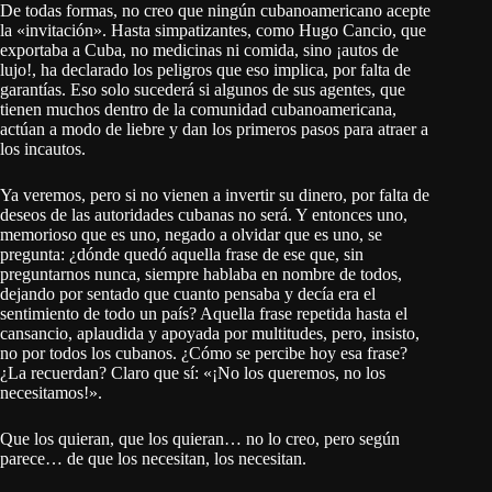
De todas formas, no creo que ningún cubanoamericano acepte
la «invitación». Hasta simpatizantes, como Hugo Cancio, que
exportaba a Cuba, no medicinas ni comida, sino ¡autos de
lujo!, ha declarado los peligros que eso implica, por falta de
garantías. Eso solo sucederá si algunos de sus agentes, que
tienen muchos dentro de la comunidad cubanoamericana,
actúan a modo de liebre y dan los primeros pasos para atraer a
los incautos.
Ya veremos, pero si no vienen a invertir su dinero, por falta de
deseos de las autoridades cubanas no será. Y entonces uno,
memorioso que es uno, negado a olvidar que es uno, se
pregunta: ¿dónde quedó aquella frase de ese que, sin
preguntarnos nunca, siempre hablaba en nombre de todos,
dejando por sentado que cuanto pensaba y decía era el
sentimiento de todo un país? Aquella frase repetida hasta el
cansancio, aplaudida y apoyada por multitudes, pero, insisto,
no por todos los cubanos. ¿Cómo se percibe hoy esa frase?
¿La recuerdan? Claro que sí: «¡No los queremos, no los
necesitamos!».
Que los quieran, que los quieran… no lo creo, pero según
parece… de que los necesitan, los necesitan.