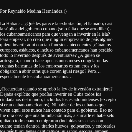
Por Reynaldo Medina Hernández ()
La Habana.- ¿Qué les parece la exhortación, el llamado, casi
la súplica del gobierno cubano (solo falta que se arrodillen) a
los cubanoamericanos para que vengan a invertir en la isla?
Para empezar, no creo que ningún empresario de país alguno
quiera invertir aquí con tan funestos antecedentes. ¿Cuántos
europeos, asiáticos, e incluso cubanoamericanos han perdido
todo lo invertido después de aventurarse? ¿Alguien se
arriesgará, cuando hace apenas unos meses congelaron las
cuentas bancarias de los empresarios extranjeros y los
obligaron a abrir otras que corren igual riesgo? Pero…
especialmente los cubanoamericanos…
¿Recuerdan cuando se aprobó la ley de inversión extranjera?
Dejaba explícito que podían invertir en Cuba todos los
ciudadanos del mundo, incluidos los estadounidenses (excepto
si eran cubanoamericanos). Ni hablar de los cubanos que
viven aquí; esos nunca han contado para el gobierno. Eso no
fue otra cosa que una humillación más, a sumarle el habérselo
quitado todo cuando emigraron (incluidas sus casas con
cuanto tenían dentro), tirarles huevos, golpearlos, y endosarles
los más humillantes calificativos: gusanos, escoria, lumpen,