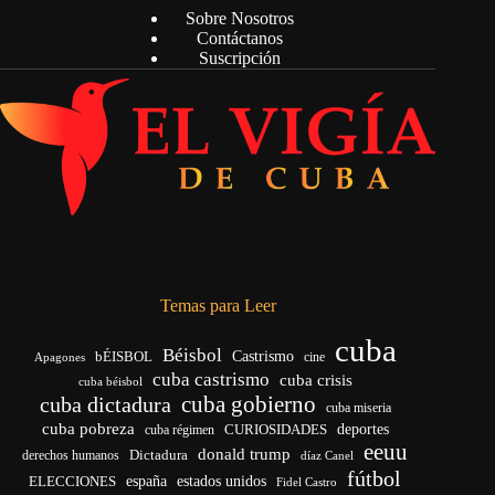
Sobre Nosotros
Contáctanos
Suscripción
Temas para Leer
cuba
Béisbol
bÉISBOL
Castrismo
cine
Apagones
cuba castrismo
cuba crisis
cuba béisbol
cuba gobierno
cuba dictadura
cuba miseria
cuba pobreza
deportes
cuba régimen
CURIOSIDADES
eeuu
donald trump
Dictadura
derechos humanos
díaz Canel
fútbol
ELECCIONES
españa
estados unidos
Fidel Castro