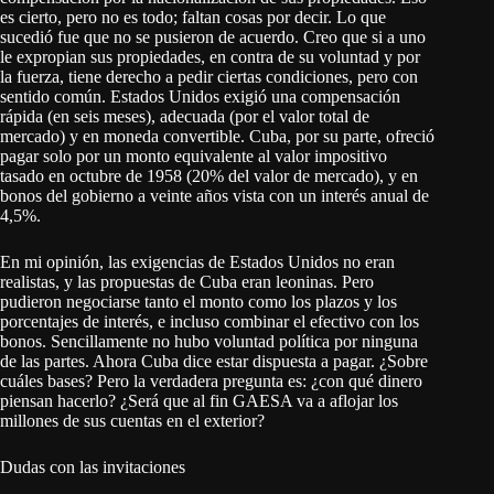
es cierto, pero no es todo; faltan cosas por decir. Lo que
sucedió fue que no se pusieron de acuerdo. Creo que si a uno
le expropian sus propiedades, en contra de su voluntad y por
la fuerza, tiene derecho a pedir ciertas condiciones, pero con
sentido común. Estados Unidos exigió una compensación
rápida (en seis meses), adecuada (por el valor total de
mercado) y en moneda convertible. Cuba, por su parte, ofreció
pagar solo por un monto equivalente al valor impositivo
tasado en octubre de 1958 (20% del valor de mercado), y en
bonos del gobierno a veinte años vista con un interés anual de
4,5%.
En mi opinión, las exigencias de Estados Unidos no eran
realistas, y las propuestas de Cuba eran leoninas. Pero
pudieron negociarse tanto el monto como los plazos y los
porcentajes de interés, e incluso combinar el efectivo con los
bonos. Sencillamente no hubo voluntad política por ninguna
de las partes. Ahora Cuba dice estar dispuesta a pagar. ¿Sobre
cuáles bases? Pero la verdadera pregunta es: ¿con qué dinero
piensan hacerlo? ¿Será que al fin GAESA va a aflojar los
millones de sus cuentas en el exterior?
Dudas con las invitaciones