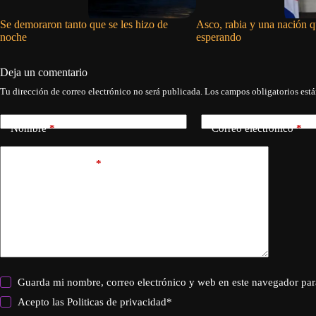
Se demoraron tanto que se les hizo de
Asco, rabia y una nación q
noche
esperando
Deja un comentario
Tu dirección de correo electrónico no será publicada.
Los campos obligatorios est
Nombre
*
Correo electrónico
*
Añadir comentario
*
Guarda mi nombre, correo electrónico y web en este navegador par
Acepto las
Politicas de privacidad
*