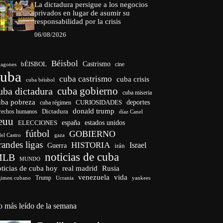
La dictadura persigue a los negocios
privados en lugar de asumir su
responsabilidad por la crisis
06/08/2026
Béisbol
bÉISBOL
Castrismo
cine
agones
cuba
cuba castrismo
cuba crisis
cuba béisbol
cuba gobierno
uba dictadura
cuba miseria
uba pobreza
CURIOSIDADES
deportes
cuba régimen
donald trump
Dictadura
rechos humanos
díaz Canel
euu
españa
ELECCIONES
estados unidos
fútbol
GOBIERNO
del Castro
gaza
randes ligas
HISTORIA
Israel
Guerra
irán
noticias de cuba
MLB
MUNDO
ticias de cuba hoy
real madrid
Rusia
venezuela
vida
Trump
gimen cubano
Ucrania
yankees
o más leído de la semana