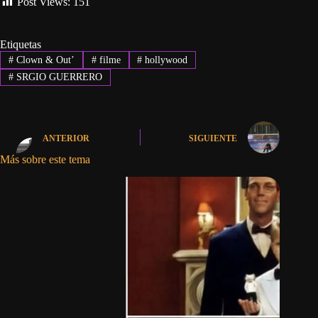
Post Views:
151
Etiquetas
#
Clown & Out’
#
filme
#
hollywood
#
SRGIO GUERRERO
ANTERIOR
SIGUIENTE
Más sobre este tema