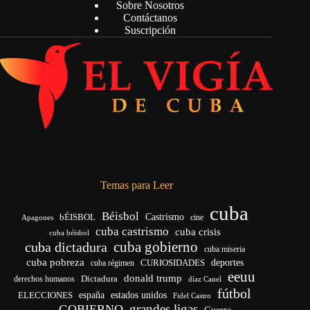
Sobre Nosotros
Contáctanos
Suscripción
Temas para Leer
cuba
Béisbol
bÉISBOL
Castrismo
cine
Apagones
cuba castrismo
cuba crisis
cuba béisbol
cuba gobierno
cuba dictadura
cuba miseria
cuba pobreza
deportes
cuba régimen
CURIOSIDADES
eeuu
donald trump
Dictadura
derechos humanos
díaz Canel
fútbol
ELECCIONES
españa
estados unidos
Fidel Castro
grandes ligas
GOBIERNO