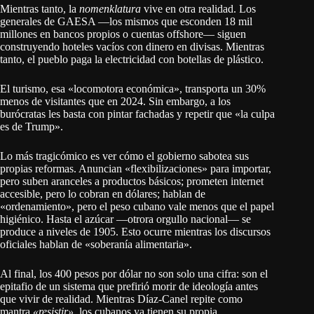
Mientras tanto, la
nomenklatura
vive en otra realidad. Los
generales de GAESA —los mismos que esconden 18 mil
millones en bancos propios o cuentas offshore— siguen
construyendo hoteles vacíos con dinero en divisas. Mientras
tanto, el pueblo paga la electricidad con botellas de plástico.
El turismo, esa «locomotora económica», transporta un 30%
menos de visitantes que en 2024. Sin embargo, a los
burócratas les basta con pintar fachadas y repetir que «la culpa
es de Trump».
Lo más tragicómico es ver cómo el gobierno sabotea sus
propias reformas. Anuncian «flexibilizaciones» para importar,
pero suben aranceles a productos básicos; prometen internet
accesible, pero lo cobran en dólares; hablan de
«ordenamiento», pero el peso cubano vale menos que el papel
higiénico. Hasta el azúcar —otrora orgullo nacional— se
produce a niveles de 1905. Esto ocurre mientras los discursos
oficiales hablan de «soberanía alimentaria».
Al final, los 400 pesos por dólar no son solo una cifra: son el
epitafio de un sistema que prefirió morir de ideología antes
que vivir de realidad. Mientras Díaz-Canel repite como
mantra
«resistir»
, los cubanos ya tienen su propia