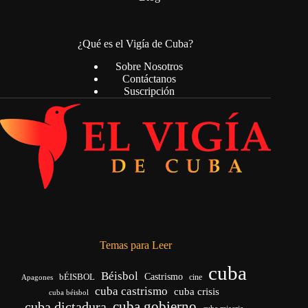
¿Qué es el Vigía de Cuba?
Sobre Nosotros
Contáctanos
Suscripción
Temas para Leer
cuba
Béisbol
bÉISBOL
Castrismo
cine
Apagones
cuba castrismo
cuba crisis
cuba béisbol
cuba gobierno
cuba dictadura