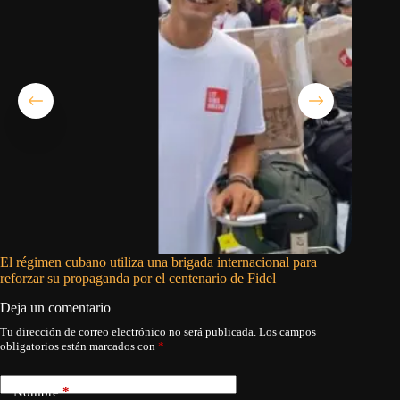
El régimen cubano utiliza una brigada internacional para
El pedid
reforzar su propaganda por el centenario de Fidel
Deja un comentario
Tu dirección de correo electrónico no será publicada.
Los campos
obligatorios están marcados con
*
Nombre
*