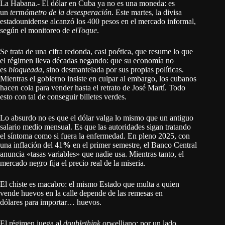
La Habana.- El dólar en Cuba ya no es una moneda: es
un
termómetro de la desesperación
. Este martes, la divisa
estadounidense alcanzó los 400 pesos en el mercado informal,
según el monitoreo de
elToque
.
Se trata de una cifra redonda, casi poética, que resume lo que
el régimen lleva décadas negando: que su economía no
es
bloqueada
, sino desmantelada por sus propias políticas.
Mientras el gobierno insiste en culpar al embargo, los cubanos
hacen cola para vender hasta el retrato de José Martí. Todo
esto con tal de conseguir billetes verdes.
Lo absurdo no es que el dólar valga lo mismo que un antiguo
salario medio mensual. Es que las autoridades sigan tratando
el síntoma como si fuera la enfermedad. En pleno 2025, con
una inflación del 41
%
en el primer semestre, el Banco Central
anuncia «tasas variables» que nadie usa. Mientras tanto, el
mercado negro fija el precio real de la miseria.
El chiste es macabro: el mismo Estado que multa a quien
vende huevos en la calle depende de las remesas en
dólares para importar… huevos.
El régimen juega al
doublethink
orwelliano: por un lado,