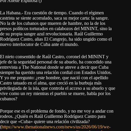
Por Anette Espinosa ()
La Habana.- Era cuestión de tiempo. Cuando el régimen
castrista se siente acorralado, saca su mejor carta: la sangre.
No la de los cubanos que mueren de hambre, no la de los
presos políticos torturados en calabozos del MININT, sino la
de su propia sangre azul revolucionaria. Raúl Guillermo
Rodríguez Castro, alias El Cangrejo, ha sido ungido como el
nuevo interlocutor de Cuba ante el mundo.
El nieto consentido de Raúl Castro, coronel del MININT y
jefe de la seguridad personal de su abuelo, ha concedido una
entrevista a The National donde se atreve a decir que Cuba
siempre ha querido una relación cordial con Estados Unidos.
Y yo me pregunto: ¿este hombre, que nació con el apellido
Castro tatuado en el alma, que creció en la burbuja más
privilegiada de la isla, que controla el acceso a su abuelo y que
vive como un rey mientras el pueblo se muere, habla por los
cubanos?
Porque ese es el problema de fondo, y no me voy a andar con
rodeos. ¿Quién es Raúl Guillermo Rodríguez Castro para
decir que «Cuba» quiere una relación civilizada?
(
https://www.thenationalnews.com/news/us/2026/06/19/we-