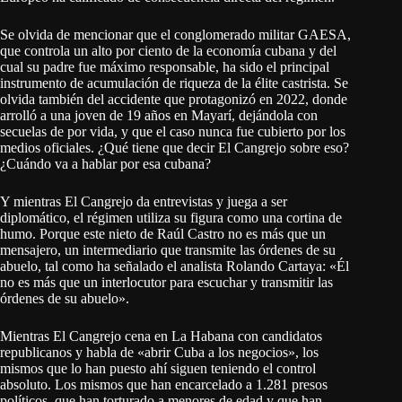
Se olvida de mencionar que el conglomerado militar GAESA,
que controla un alto por ciento de la economía cubana y del
cual su padre fue máximo responsable, ha sido el principal
instrumento de acumulación de riqueza de la élite castrista. Se
olvida también del accidente que protagonizó en 2022, donde
arrolló a una joven de 19 años en Mayarí, dejándola con
secuelas de por vida, y que el caso nunca fue cubierto por los
medios oficiales. ¿Qué tiene que decir El Cangrejo sobre eso?
¿Cuándo va a hablar por esa cubana?
Y mientras El Cangrejo da entrevistas y juega a ser
diplomático, el régimen utiliza su figura como una cortina de
humo. Porque este nieto de Raúl Castro no es más que un
mensajero, un intermediario que transmite las órdenes de su
abuelo, tal como ha señalado el analista Rolando Cartaya: «Él
no es más que un interlocutor para escuchar y transmitir las
órdenes de su abuelo».
Mientras El Cangrejo cena en La Habana con candidatos
republicanos y habla de «abrir Cuba a los negocios», los
mismos que lo han puesto ahí siguen teniendo el control
absoluto. Los mismos que han encarcelado a 1.281 presos
políticos, que han torturado a menores de edad y que han