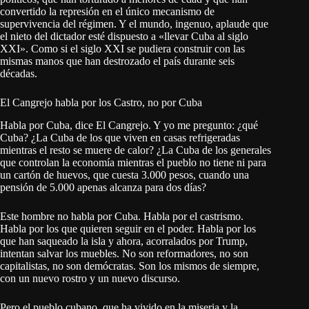
convertido la represión en el único mecanismo de
supervivencia del régimen. Y el mundo, ingenuo, aplaude que
el nieto del dictador esté dispuesto a «llevar Cuba al siglo
XXI». Como si el siglo XXI se pudiera construir con las
mismas manos que han destrozado el país durante seis
décadas.
El Cangrejo habla por los Castro, no por Cuba
Habla por Cuba, dice El Cangrejo. Y yo me pregunto: ¿qué
Cuba? ¿La Cuba de los que viven en casas refrigeradas
mientras el resto se muere de calor? ¿La Cuba de los generales
que controlan la economía mientras el pueblo no tiene ni para
un cartón de huevos, que cuesta 3.000 pesos, cuando una
pensión de 5.000 apenas alcanza para dos días?
Este hombre no habla por Cuba. Habla por el castrismo.
Habla por los que quieren seguir en el poder. Habla por los
que han saqueado la isla y ahora, acorralados por Trump,
intentan salvar los muebles. No son reformadores, no son
capitalistas, no son demócratas. Son los mismos de siempre,
con un nuevo rostro y un nuevo discurso.
Pero el pueblo cubano, que ha vivido en la miseria y la