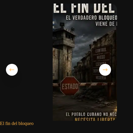
El fin del bloqueo
Denuncia
en Ciego