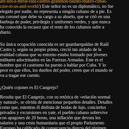
are-not-a-threat-raul-castros-grandson-raulito-makes-cubas-
case-to-us-and-world/
) Este señor no es un diplomático, no fue
elegido por nadie, no representa a ningún cubano de a pie. Es
un coronel que debe su cargo a su abuelo, que se crió en una
burbuja de poder, privilegio y uniformes verdes, y que nunca
ha conocido la escasez que el resto de los cubanos sufre a
diario.
Su única ocupación conocida es ser guardaespaldas de Raúl
Castro y, según su propio primo, creció tan aislado de la
realidad cubana que su entorno estaba formado por jóvenes
militares adoctrinados en las Fuerzas Armadas. Este es el
hombre que el castrismo ha puesto a hablar por Cuba. Y lo
peor es que ellos, los dueños del poder, creen que el mundo se
va a tragar ese cuento.
¿Quién cojones es El Cangrejo?
Resulta que El Cangrejo, con su retórica de «relación normal
y natural», se olvida de mencionar pequeños detalles. Detalles
como que, mientras él disfruta de bodas de lujo, conciertos
privados y excursiones en yate, el pueblo cubano sobrevive
con apagones de 20 horas, una inflación que devora los
salarios y una crisis humanitaria que el propio Parlamento
Europeo ha calificado de consecuencia directa del régimen.