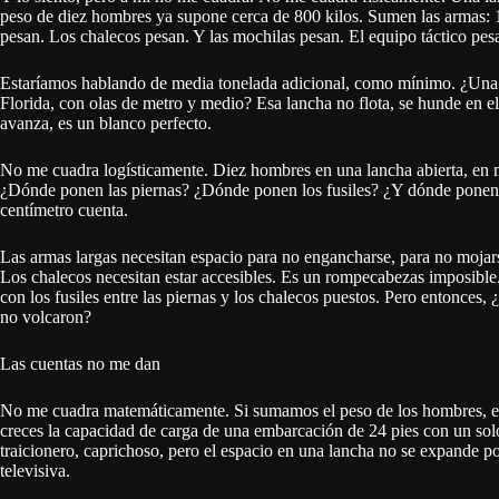
peso de diez hombres ya supone cerca de 800 kilos. Sumen las armas: 12
pesan. Los chalecos pesan. Y las mochilas pesan. El equipo táctico pes
Estaríamos hablando de media tonelada adicional, como mínimo. ¿Una l
Florida, con olas de metro y medio? Esa lancha no flota, se hunde en el
avanza, es un blanco perfecto.
No me cuadra logísticamente. Diez hombres en una lancha abierta, en m
¿Dónde ponen las piernas? ¿Dónde ponen los fusiles? ¿Y dónde ponen 
centímetro cuenta.
Las armas largas necesitan espacio para no engancharse, para no mojars
Los chalecos necesitan estar accesibles. Es un rompecabezas imposible.
con los fusiles entre las piernas y los chalecos puestos. Pero enton
no volcaron?
Las cuentas no me dan
No me cuadra matemáticamente. Si sumamos el peso de los hombres, el 
creces la capacidad de carga de una embarcación de 24 pies con un so
traicionero, caprichoso, pero el espacio en una lancha no se expande po
televisiva.