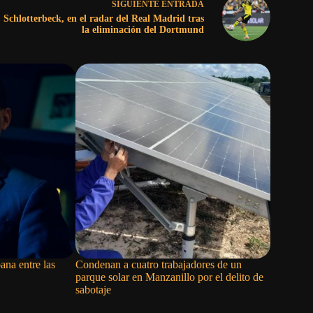
SIGUIENTE
ENTRADA
Schlotterbeck, en el radar del Real Madrid tras
la eliminación del Dortmund
ana entre las
Condenan a cuatro trabajadores de un
La remer
parque solar en Manzanillo por el delito de
abandona 
sabotaje
Centroame