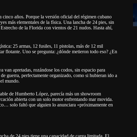
 cinco años. Porque la versión oficial del régimen cubano
eyes más elementales de la física. Una lancha de 24 pies, sin
 Estrecho de la Florida con vientos de 21 nudos. Hasta ahí,
stica: 25 armas, 12 fusiles, 11 pistolas, más de 12 mil
tar flotante. Uno se pregunta: ¿dónde metieron todo eso? ¿En
a van apretadas, rozándose los codos, sin espacio para
 de guerra, perfectamente organizado, como si hubieran ido a
 del mundo.
gradable de Humberto López, parecía más un showroom
cación abierta con un solo motor enfrentando mar movida.
tico… solo faltó que alguien lo anunciara «próximamente en
cha de 24 pies tiene una capacidad de carga limitada. El