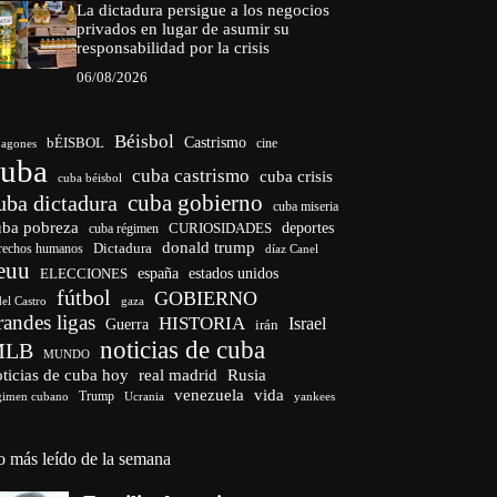
La dictadura persigue a los negocios
privados en lugar de asumir su
responsabilidad por la crisis
06/08/2026
Béisbol
bÉISBOL
Castrismo
cine
agones
cuba
cuba castrismo
cuba crisis
cuba béisbol
cuba gobierno
uba dictadura
cuba miseria
uba pobreza
CURIOSIDADES
deportes
cuba régimen
donald trump
Dictadura
rechos humanos
díaz Canel
euu
españa
ELECCIONES
estados unidos
fútbol
GOBIERNO
del Castro
gaza
randes ligas
HISTORIA
Israel
Guerra
irán
noticias de cuba
MLB
MUNDO
ticias de cuba hoy
real madrid
Rusia
venezuela
vida
Trump
gimen cubano
Ucrania
yankees
o más leído de la semana