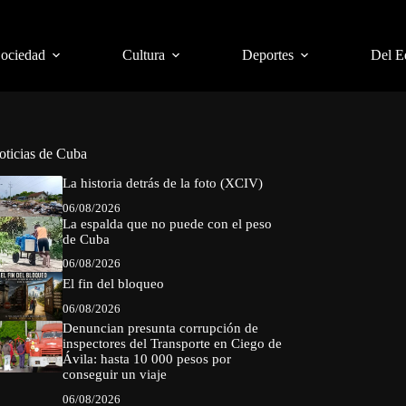
Sociedad
Cultura
Deportes
Del E
oticias de Cuba
La historia detrás de la foto (XCIV)
06/08/2026
La espalda que no puede con el peso
de Cuba
06/08/2026
El fin del bloqueo
06/08/2026
Denuncian presunta corrupción de
inspectores del Transporte en Ciego de
Ávila: hasta 10 000 pesos por
conseguir un viaje
06/08/2026