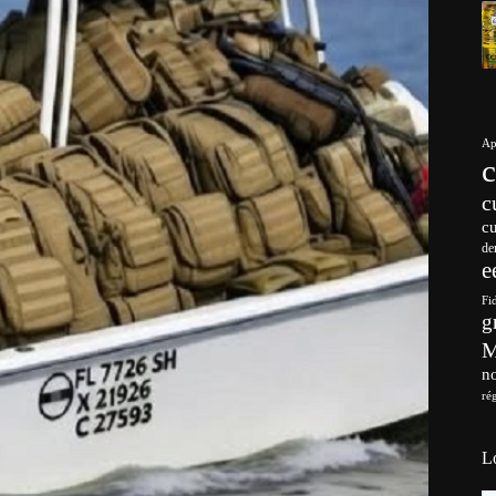
Ap
c
c
de
e
Fi
g
no
ré
L