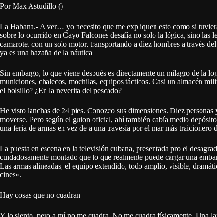
Por Max Astudillo ()
La Habana.- A ver… yo necesito que me expliquen esto como si tuviera
sobre lo ocurrido en Cayo Falcones desafía no solo la lógica, sino las l
camarote, con un solo motor, transportando a diez hombres a través del
ya es una hazaña de la náutica.
Sin embargo, lo que viene después es directamente un milagro de la logí
municiones, chalecos, mochilas, equipos tácticos. Casi un almacén mili
el bolsillo? ¿En la neverita del pescado?
He visto lanchas de 24 pies. Conozco sus dimensiones. Diez personas y
moverse. Pero según el guion oficial, ahí también cabía medio depósito
una feria de armas en vez de a una travesía por el mar más traicionero
La puesta en escena en la televisión cubana, presentada pro el desa
cuidadosamente montado que lo que realmente puede cargar una embar
Las armas alineadas, el equipo extendido, todo amplio, visible, dramá
cines».
Hay cosas que no cuadran
Y lo siento, pero a mí no me cuadra. No me cuadra físicamente. Una lan