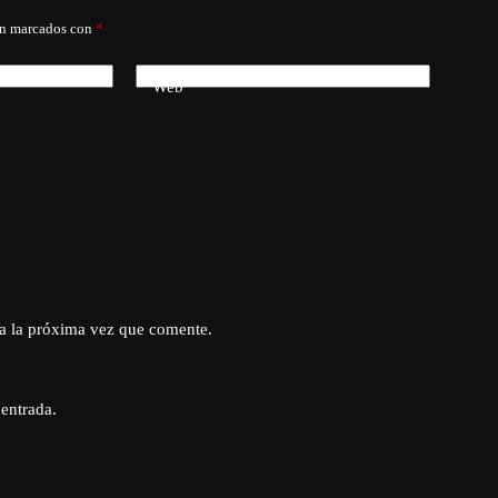
án marcados con
*
Web
a la próxima vez que comente.
 entrada.