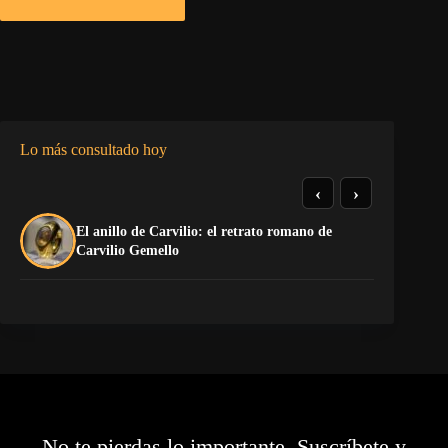
Lo más consultado hoy
‹
›
El anillo de Carvilio: el retrato romano de
La
Carvilio Gemello
No te pierdas lo importante. Suscríbete y