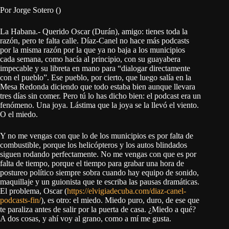
Por Jorge Sotero ()
La Habana.- Querido Oscar (Durán), amigo: tienes toda la
razón, pero te falta calle. Díaz-Canel no hace más podcasts
por la misma razón por la que ya no baja a los municipios
cada semana, como hacía al principio, con su guayabera
impecable y su libreta en mano para “dialogar directamente
con el pueblo”. Ese pueblo, por cierto, que luego salía en la
Mesa Redonda diciendo que todo estaba bien aunque llevara
tres días sin comer. Pero tú lo has dicho bien: el podcast era un
fenómeno. Una joya. Lástima que la joya se la llevó el viento.
O el miedo.
Y no me vengas con que lo de los municipios es por falta de
combustible, porque los helicópteros y los autos blindados
siguen rodando perfectamente. No me vengas con que es por
falta de tiempo, porque el tiempo para grabar una hora de
postureo político siempre sobra cuando hay equipo de sonido,
maquillaje y un guionista que te escriba las pausas dramáticas.
El problema, Oscar (
https://elvigiadecuba.com/diaz-canel-
podcasts-fin/
), es otro: el miedo. Miedo puro, duro, de ese que
te paraliza antes de salir por la puerta de casa. ¿Miedo a qué?
A dos cosas, y ahí voy al grano, como a mí me gusta.