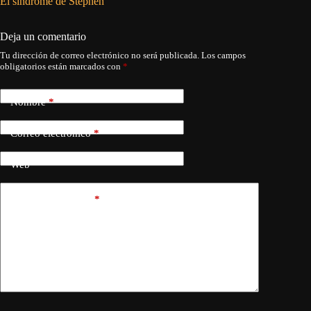
El síndrome de Stephen
Solo que
Deja un comentario
Tu dirección de correo electrónico no será publicada.
Los campos
obligatorios están marcados con
*
Nombre
*
Correo electrónico
*
Web
Añadir comentario
*