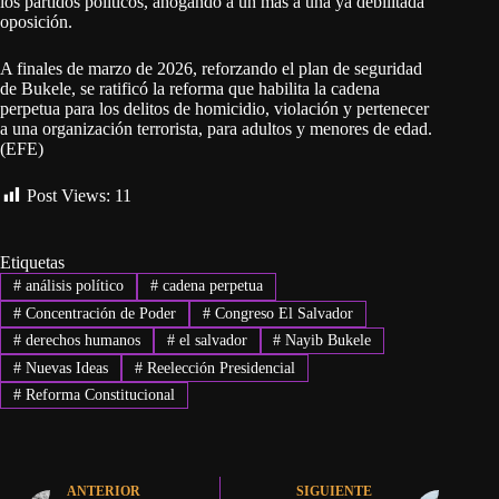
los partidos políticos, ahogando a un más a una ya debilitada
oposición.
A finales de marzo de 2026, reforzando el plan de seguridad
de Bukele, se ratificó la reforma que habilita la cadena
perpetua para los delitos de homicidio, violación y pertenecer
a una organización terrorista, para adultos y menores de edad.
(EFE)
Post Views:
11
Etiquetas
#
análisis político
#
cadena perpetua
#
Concentración de Poder
#
Congreso El Salvador
#
derechos humanos
#
el salvador
#
Nayib Bukele
#
Nuevas Ideas
#
Reelección Presidencial
#
Reforma Constitucional
ANTERIOR
SIGUIENTE