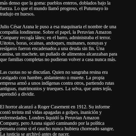
más denso que la goma: pueblos enteros, doblados bajo la
fuerza. Lo que el mundo llamó progreso, el Putumayo lo
tradujo en huesos.
Julio César Arana le puso a esa maquinaria el nombre de una
compañía londinense. Sobre el papel, la Peruvian Amazon
Company recogía látex; en el barro, administraba el terror.
Uitotos, boras, ocainas, andoques, muinanes, nonuyas y
resígaros fueron encadenados a una deuda sin fin. Una
camisa, un machete, un puñado de alimentos alcanzaban para
que familias completas no pudieran volver a casa nunca más.
Las cuotas no se discutían. Quien no sangraba resina era
castigado con hambre, aislamiento o muerte. La propia
empresa armó a unos indígenas contra otros, partiendo rutas
antiguas, matrimonios y trueques. La selva, que antes tejía,
aprendió a dividir.
El horror alcanzó a Roger Casement en 1912. Su informe
contó treinta mil vidas apagadas a golpes, inanición y
enfermedades. Londres liquidó la Peruvian Amazon
Company, pero Arana siguió caminando por la política
peruana como si el caucho nunca hubiera chorreado sangre.
La justicia se archivó antes de nacer.