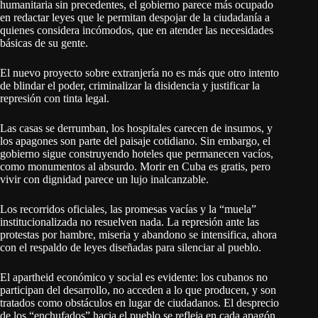
humanitaria sin precedentes, el gobierno parece más ocupado
en redactar leyes que le permitan despojar de la ciudadanía a
quienes considera incómodos, que en atender las necesidades
básicas de su gente.
El nuevo proyecto sobre extranjería no es más que otro intento
de blindar el poder, criminalizar la disidencia y justificar la
represión con tinta legal.
Las casas se derrumban, los hospitales carecen de insumos, y
los apagones son parte del paisaje cotidiano. Sin embargo, el
gobierno sigue construyendo hoteles que permanecen vacíos,
como monumentos al absurdo. Morir en Cuba es gratis, pero
vivir con dignidad parece un lujo inalcanzable.
Los recorridos oficiales, las promesas vacías y la “muela”
institucionalizada no resuelven nada. La represión ante las
protestas por hambre, miseria y abandono se intensifica, ahora
con el respaldo de leyes diseñadas para silenciar al pueblo.
El apartheid económico y social es evidente: los cubanos no
participan del desarrollo, no acceden a lo que producen, y son
tratados como obstáculos en lugar de ciudadanos. El desprecio
de los “enchufados” hacia el pueblo se refleja en cada apagón,