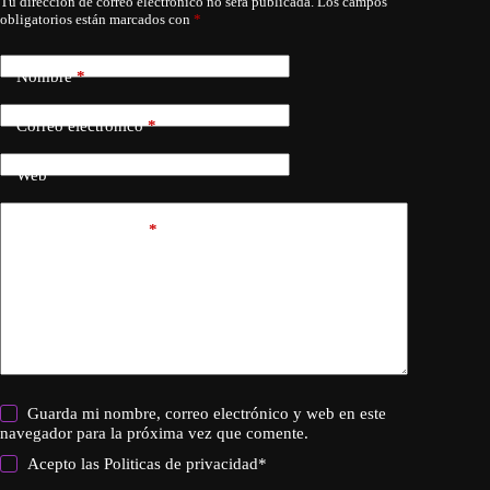
Tu dirección de correo electrónico no será publicada.
Los campos
obligatorios están marcados con
*
Nombre
*
Correo electrónico
*
Web
Añadir comentario
*
Guarda mi nombre, correo electrónico y web en este
navegador para la próxima vez que comente.
Acepto las
Politicas de privacidad
*