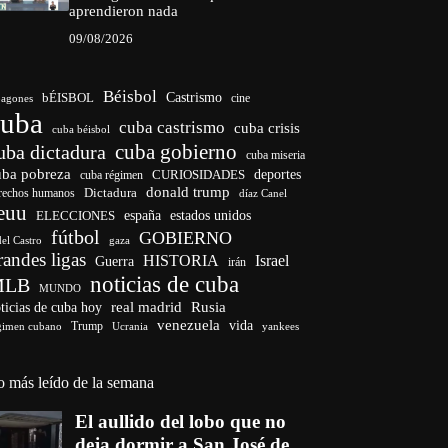
aprendieron nada
09/08/2026
Béisbol
bÉISBOL
Castrismo
cine
agones
cuba
cuba castrismo
cuba crisis
cuba béisbol
cuba gobierno
uba dictadura
cuba miseria
uba pobreza
deportes
cuba régimen
CURIOSIDADES
donald trump
Dictadura
rechos humanos
díaz Canel
euu
ELECCIONES
españa
estados unidos
fútbol
GOBIERNO
del Castro
gaza
randes ligas
HISTORIA
Israel
Guerra
irán
noticias de cuba
MLB
MUNDO
ticias de cuba hoy
real madrid
Rusia
venezuela
vida
Trump
gimen cubano
Ucrania
yankees
o más leído de la semana