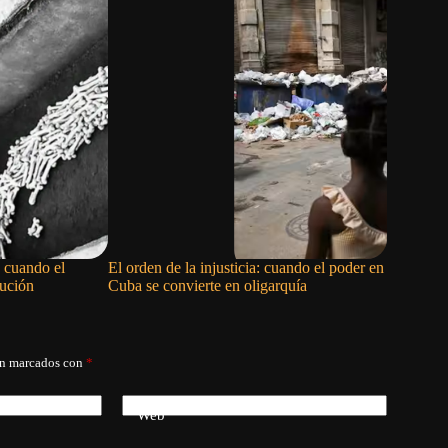
 cuando el
El orden de la injusticia: cuando el poder en
Siete paí
lución
Cuba se convierte en oligarquía
preocupac
en Nicar
án marcados con
*
Web