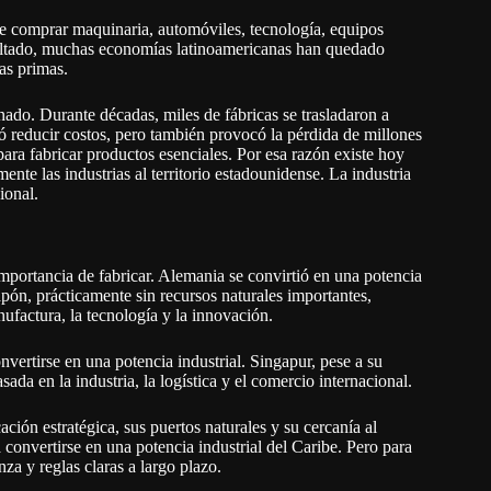
e comprar maquinaria, automóviles, tecnología, equipos
sultado, muchas economías latinoamericanas han quedado
as primas.
onado. Durante décadas, miles de fábricas se trasladaron a
ó reducir costos, pero también provocó la pérdida de millones
ara fabricar productos esenciales. Por esa razón existe hoy
nte las industrias al territorio estadounidense. La industria
ional.
portancia de fabricar. Alemania se convirtió en una potencia
pón, prácticamente sin recursos naturales importantes,
factura, la tecnología y la innovación.
nvertirse en una potencia industrial. Singapur, pese a su
da en la industria, la logística y el comercio internacional.
ión estratégica, sus puertos naturales y su cercanía al
convertirse en una potencia industrial del Caribe. Pero para
nza y reglas claras a largo plazo.