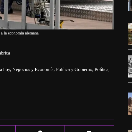
ó a la economía alemana
ábrica
a hoy
,
Negocios y Economía
,
Política y Gobierno
,
Política,