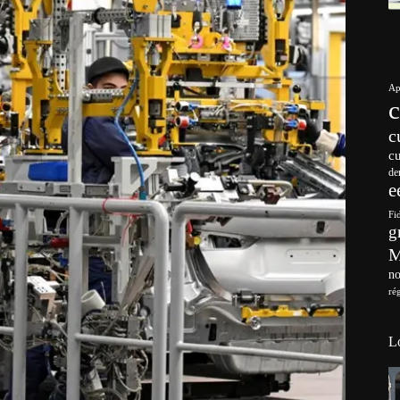
Ap
c
c
de
e
Fi
g
no
ré
L