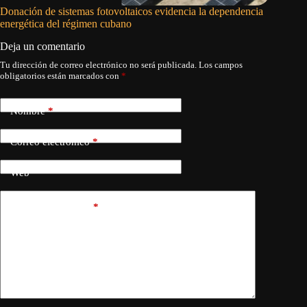
Donación de sistemas fotovoltaicos evidencia la dependencia
Denuncia
energética del régimen cubano
en Ciego
Deja un comentario
Tu dirección de correo electrónico no será publicada.
Los campos
obligatorios están marcados con
*
Nombre
*
Correo electrónico
*
Web
Añadir comentario
*