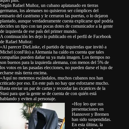
aquel país.
Según Rafael Muñoz, un cubano aplatanado en tierras
germanas, los alemanes no quisieron ser cómplices del
emisario del castrismo y le cerraron las puertas, o lo dejaron
plantado, aunque verdaderamente cuesta explicarse qué podría
decirles un tipo con tan pocas dotes de comunicador a la gente
de izquierda de ese país del primer mundo.
A continuación les dejo lo publicado en el perfil de Facebook
de Rafael Muñoz:
«Al parecer DieLinke, el partido de izquierdas que invitó a
Michel (conFilo) a Alemania ha caído en cuenta que tales
compañías pueden dañar su ya mala imagen. Los tiempos no
son buenos para la izquierda alemana, con menos del 5% de
los votos en las pasadas elecciones, no pueden darse el lujo de
echarse más tierra encima.
«Aquí no metemos escándalos, muchos cubanos nos han
criticado por eso. En este país no hay que esforzarse mucho.
Basta enviar un par de cartas y recordar las cicatrices de la
Stasi para que la gente se de cuenta de con quién está
hablando y eviten al personaje.
«Hoy leo que sus
presentaciones en
Hannover y Bremen
han sido suspendidas.
En esta última, la