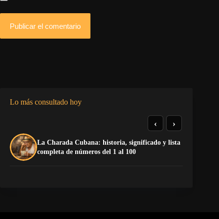
Publicar el comentario
Lo más consultado hoy
‹
›
De
La Charada Cubana: historia, significado y lista
do
completa de números del 1 al 100
Sa