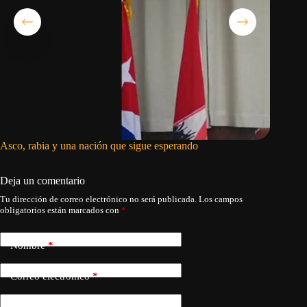
Asco, rabia y una nación que sigue esperando
El Parla
reformas
Deja un comentario
Tu dirección de correo electrónico no será publicada.
Los campos
obligatorios están marcados con
*
Nombre
*
Correo electrónico
*