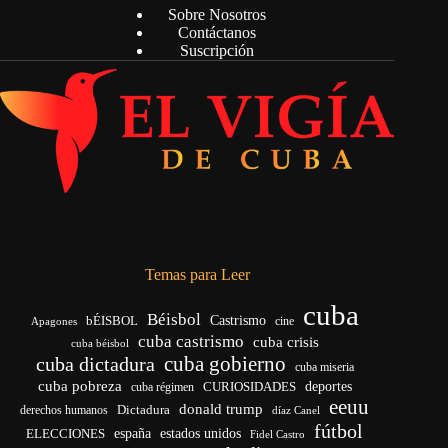
Sobre Nosotros
Contáctanos
Suscripción
Temas para Leer
cuba
Béisbol
bÉISBOL
Castrismo
cine
Apagones
cuba castrismo
cuba crisis
cuba béisbol
cuba gobierno
cuba dictadura
cuba miseria
cuba pobreza
CURIOSIDADES
deportes
cuba régimen
eeuu
donald trump
Dictadura
derechos humanos
díaz Canel
fútbol
españa
ELECCIONES
estados unidos
Fidel Castro