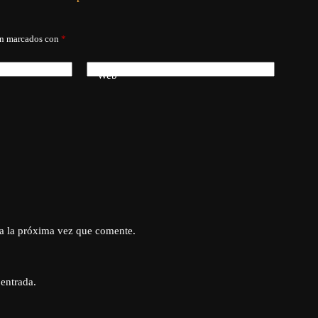
án marcados con
*
Web
a la próxima vez que comente.
 entrada.