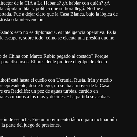
 director de la CIA a La Habana? ¿A hablar con quién? ¿A
la cúpula militar y política que su hora llegó. No fue a
rtada. Fue a dejar claro que la Casa Blanca, bajo la lógica de
rista o la intervención.
stado: esto no es diplomacia, es inteligencia operativa. Es la
de escape y, sobre todo, cómo se ejecuta una presión que no
mo de China con Marco Rubio pegado al costado? Porque
para discursos. El presidente prefiere el golpe de efecto
koff está hasta el cuello con Ucrania, Rusia, Irán y medio
 vicepresidente, desde luego, no se iba a mover de la Casa
e era Radcliffe: un pez de aguas turbias, curtido en
rales cubanos a los ojos y decirles: «La partida se acaba».
misión de escucha. Fue un movimiento táctico para inclinar aún
la parte del juego de presiones.