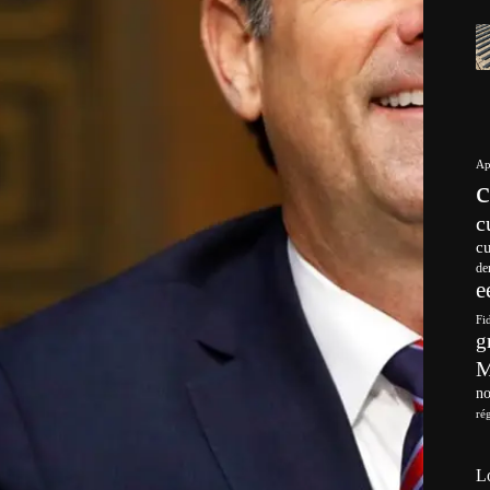
Ap
c
c
de
e
Fi
g
no
ré
L