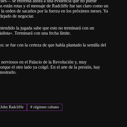
files— se enfrenta ahora a una evidencia que no puede
zas están rotas y el mensaje de Radcliffe fue tan claro como un
 la orden de sacarlos por la fuerza en los próximos meses. Ya
dejado de negociar.
ntendido la jugada sabe que esto no terminará con un
alista». Terminará con una fecha límite.
: se fue con la certeza de que había plantado la semilla del
 nerviosos en el Palacio de la Revolución y, muy
que el otro lado ya colgó. En el arte de la presión, hay
mostrarlo.
John Radcliffe
#
régimen cubano