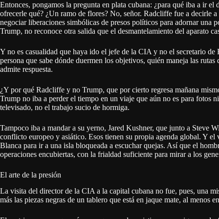
Entonces, pongamos la pregunta en plata cubana: ¿para qué iba a ir el
ofrecerle qué? ¿Un ramo de flores? No, señor. Radcliffe fue a decirle a 
negociar liberaciones simbólicas de presos políticos para adornar una po
Trump, no reconoce otra salida que el desmantelamiento del aparato cast
Y no es casualidad que haya ido el jefe de la CIA y no el secretario de E
persona que sabe dónde duermen los objetivos, quién maneja las rutas 
admite respuesta.
¿Y por qué Radcliffe y no Trump, que por cierto regresa mañana mis
Trump no iba a perder el tiempo en un viaje que aún no es para fotos ni 
televisado, no el trabajo sucio de hormiga.
Tampoco iba a mandar a su yerno, Jared Kushner, que junto a Steve Wit
conflicto europeo y asiático. Esos tienen su propia agenda global. Y el
Blanca para ir a una isla bloqueada a escuchar quejas. Así que el hombr
operaciones encubiertas, con la frialdad suficiente para mirar a los gene
El arte de la presión
La visita del director de la CIA a la capital cubana no fue, pues, una 
más las piezas negras de un tablero que está en jaque mate, al menos en 