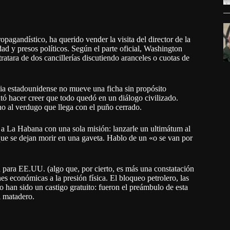
pagandístico, ha querido vender la visita del director de la
d y presos políticos. Según el parte oficial, Washington
tratara de dos cancillerías discutiendo aranceles o cuotas de
ncia estadounidense no mueve una ficha sin propósito
tó hacer creer que todo quedó en un diálogo civilizado.
no al verdugo que llega con el puño cerrado.
 a La Habana con una sola misión: lanzarle un ultimátum al
que se dejan morir en una gaveta. Hablo de un «o se van por
ara EE.UU. (algo que, por cierto, es más una constatación
s económicas a la presión física. El bloqueo petrolero, las
no han sido un castigo gratuito: fueron el preámbulo de esta
el matadero.