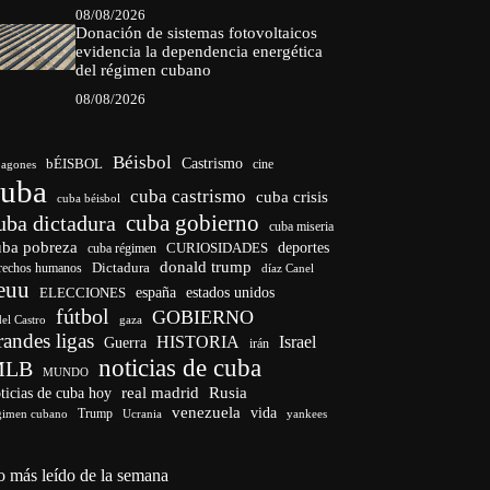
08/08/2026
Donación de sistemas fotovoltaicos
evidencia la dependencia energética
del régimen cubano
08/08/2026
Béisbol
bÉISBOL
Castrismo
cine
agones
cuba
cuba castrismo
cuba crisis
cuba béisbol
cuba gobierno
uba dictadura
cuba miseria
uba pobreza
deportes
cuba régimen
CURIOSIDADES
donald trump
Dictadura
rechos humanos
díaz Canel
euu
ELECCIONES
españa
estados unidos
fútbol
GOBIERNO
del Castro
gaza
randes ligas
HISTORIA
Israel
Guerra
irán
noticias de cuba
MLB
MUNDO
ticias de cuba hoy
real madrid
Rusia
venezuela
vida
Trump
gimen cubano
Ucrania
yankees
o más leído de la semana