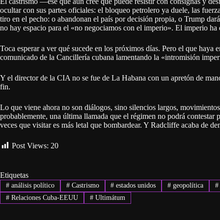
El castrismo —ese que aún cree que puede resistir con consignas y des
ocultar con sus partes oficiales: el bloqueo petrolero ya duele, las fuer
tiro en el pecho: o abandonan el país por decisión propia, o Trump dará
no hay espacio para el «no negociamos con el imperio». El imperio ha 
Toca esperar a ver qué sucede en los próximos días. Pero el que haya e
comunicado de la Cancillería cubana lamentando la «intromisión imperi
Y el director de la CIA no se fue de La Habana con un apretón de manos
fin.
Lo que viene ahora no son diálogos, sino silencios largos, movimientos
probablemente, una última llamada que el régimen no podrá contestar por
veces que visitar es más letal que bombardear. Y Radcliffe acaba de de
Post Views:
20
Etiquetas
#
análisis político
#
Castrismo
#
estados unidos
#
geopolítica
#
#
Relaciones Cuba-EEUU
#
Ultimátum