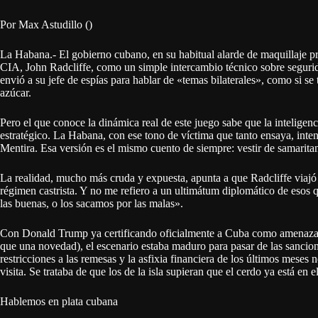
Por Max Astudillo ()
La Habana.- El gobierno cubano, en su habitual alarde de maquillaje pro
CIA, John Radcliffe, como un simple intercambio técnico sobre segurida
envió a su jefe de espías para hablar de «temas bilaterales», como si se 
azúcar.
Pero el que conoce la dinámica real de este juego sabe que la intelige
estratégico. La Habana, con ese tono de víctima que tanto ensaya, inten
Mentira. Esa versión es el mismo cuento de siempre: vestir de samarita
La realidad, mucho más cruda y expuesta, apunta a que Radcliffe viajó
régimen castrista. Y no me refiero a un ultimátum diplomático de esos 
las buenas, o los sacamos por las malas».
Con Donald Trump ya certificando oficialmente a Cuba como amenaza p
que una novedad), el escenario estaba maduro para pasar de las sancione
restricciones a las remesas y la asfixia financiera de los últimos meses 
visita. Se trataba de que los de la isla supieran que el cerdo ya está en 
Hablemos en plata cubana