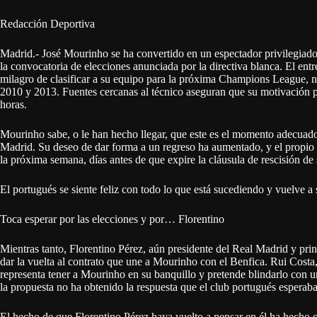
Redacción Deportiva
Madrid.- José Mourinho se ha convertido en un espectador privilegiado 
la convocatoria de elecciones anunciada por la directiva blanca. El ent
milagro de clasificar a su equipo para la próxima Champions League, no 
2010 y 2013. Fuentes cercanas al técnico aseguran que su motivación pa
horas.
Mourinho sabe, o le han hecho llegar, que este es el momento adecuado
Madrid. Su deseo de dar forma a un regreso ha aumentado, y el propio
la próxima semana, días antes de que expire la cláusula de rescisión de 
El portugués se siente feliz con todo lo que está sucediendo y vuelve a s
Toca esperar por las elecciones y por… Florentino
Mientras tanto, Florentino Pérez, aún presidente del Real Madrid y princi
dar la vuelta al contrato que une a Mourinho con el Benfica. Rui Costa,
representa tener a Mourinho en su banquillo y pretende blindarlo con 
la propuesta no ha obtenido la respuesta que el club portugués esperaba
El hecho de que Florentino Pérez haya vuelto a pensar en él ha hecho q