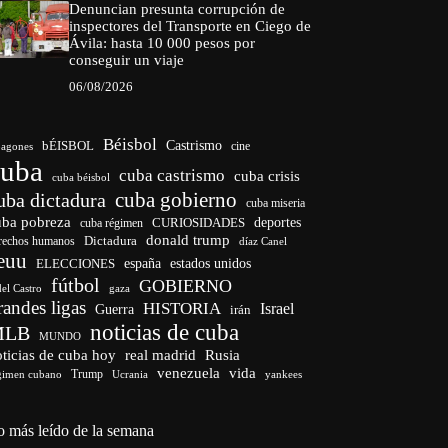
Denuncian presunta corrupción de
inspectores del Transporte en Ciego de
Ávila: hasta 10 000 pesos por
conseguir un viaje
06/08/2026
Béisbol
bÉISBOL
Castrismo
cine
agones
cuba
cuba castrismo
cuba crisis
cuba béisbol
cuba gobierno
uba dictadura
cuba miseria
uba pobreza
CURIOSIDADES
deportes
cuba régimen
donald trump
Dictadura
rechos humanos
díaz Canel
euu
españa
ELECCIONES
estados unidos
fútbol
GOBIERNO
del Castro
gaza
randes ligas
HISTORIA
Israel
Guerra
irán
noticias de cuba
MLB
MUNDO
ticias de cuba hoy
real madrid
Rusia
venezuela
vida
Trump
gimen cubano
Ucrania
yankees
o más leído de la semana