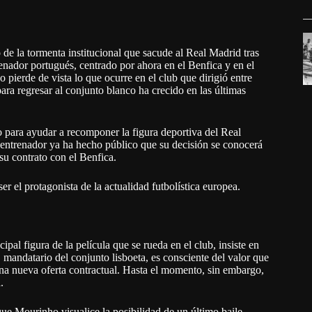
de la tormenta institucional que sacude al Real Madrid tras
renador portugués, centrado por ahora en el Benfica y en el
pierde de vista lo que ocurre en el club que dirigió entre
ra regresar al conjunto blanco ha crecido en las últimas
 para ayudar a recomponer la figura deportiva del Real
 entrenador ya ha hecho público que su decisión se conocerá
su contrato con el Benfica.
er el protagonista de la actualidad futbolística europea.
pal figura de la película que se rueda en el club, insiste en
 mandatario del conjunto lisboeta, es consciente del valor que
una nueva oferta contractual. Hasta el momento, sin embargo,
.
ue Mourinho visualice la posibilidad de un último baile