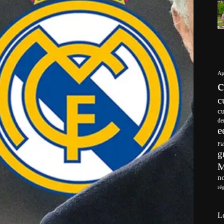
Ap
c
c
de
e
Fi
g
no
ré
L