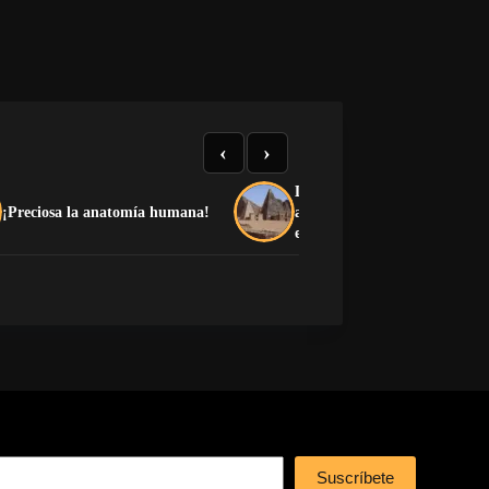
‹
›
La guerra y la arena acumul
¡Preciosa la anatomía humana!
amenazan las pirámides de 
en Sudán
Suscríbete