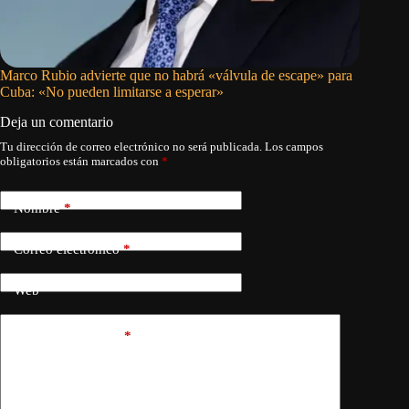
Marco Rubio advierte que no habrá «válvula de escape» para
Llevan a
Cuba: «No pueden limitarse a esperar»
rescate 
Deja un comentario
Tu dirección de correo electrónico no será publicada.
Los campos
obligatorios están marcados con
*
Nombre
*
Correo electrónico
*
Web
Añadir comentario
*