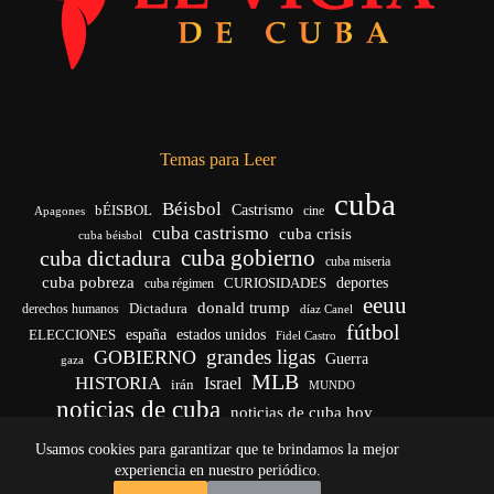
Temas para Leer
cuba
Béisbol
bÉISBOL
Castrismo
cine
Apagones
cuba castrismo
cuba crisis
cuba béisbol
cuba gobierno
cuba dictadura
cuba miseria
cuba pobreza
CURIOSIDADES
deportes
cuba régimen
eeuu
donald trump
Dictadura
derechos humanos
díaz Canel
fútbol
españa
ELECCIONES
estados unidos
Fidel Castro
grandes ligas
GOBIERNO
Guerra
gaza
MLB
HISTORIA
Israel
irán
MUNDO
noticias de cuba
noticias de cuba hoy
venezuela
real madrid
Rusia
Trump
régimen cubano
Ucrania
Usamos cookies para garantizar que te brindamos la mejor
vida
yankees
experiencia en nuestro periódico.
Copyright © 2026 - El Vigía de Cuba