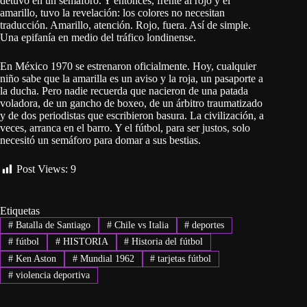
detuvo en un semáforo. Y entonces, frente al rojo y el
amarillo, tuvo la revelación: los colores no necesitan
traducción. Amarillo, atención. Rojo, fuera. Así de simple.
Una epifanía en medio del tráfico londinense.
En México 1970 se estrenaron oficialmente. Hoy, cualquier
niño sabe que la amarilla es un aviso y la roja, un pasaporte a
la ducha. Pero nadie recuerda que nacieron de una patada
voladora, de un gancho de boxeo, de un árbitro traumatizado
y de dos periodistas que escribieron basura. La civilización, a
veces, arranca en el barro. Y el fútbol, para ser justos, solo
necesitó un semáforo para domar a sus bestias.
Post Views:
9
Etiquetas
#
Batalla de Santiago
#
Chile vs Italia
#
deportes
#
fútbol
#
HISTORIA
#
Historia del fútbol
#
Ken Aston
#
Mundial 1962
#
tarjetas fútbol
#
violencia deportiva