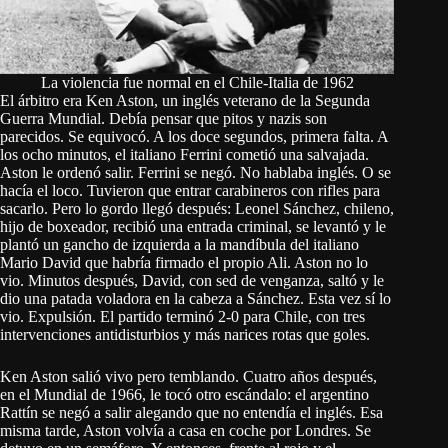
La violencia fue normal en el Chile-Italia de 1962
El árbitro era Ken Aston, un inglés veterano de la Segunda
Guerra Mundial. Debía pensar que pitos y nazis son
parecidos. Se equivocó. A los doce segundos, primera falta. A
los ocho minutos, el italiano Ferrini cometió una salvajada.
Aston le ordenó salir. Ferrini se negó. No hablaba inglés. O se
hacía el loco. Tuvieron que entrar carabineros con rifles para
sacarlo. Pero lo gordo llegó después: Leonel Sánchez, chileno,
hijo de boxeador, recibió una entrada criminal, se levantó y le
plantó un gancho de izquierda a la mandíbula del italiano
Mario David que habría firmado el propio Ali. Aston no lo
vio. Minutos después, David, con sed de venganza, saltó y le
dio una patada voladora en la cabeza a Sánchez. Esta vez sí lo
vio. Expulsión. El partido terminó 2-0 para Chile, con tres
intervenciones antidisturbios y más narices rotas que goles.
Ken Aston salió vivo pero temblando. Cuatro años después,
en el Mundial de 1966, le tocó otro escándalo: el argentino
Rattín se negó a salir alegando que no entendía el inglés. Esa
misma tarde, Aston volvía a casa en coche por Londres. Se