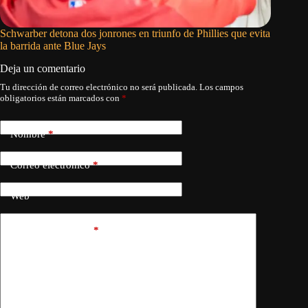
Schwarber detona dos jonrones en triunfo de Phillies que evita
Michael 
la barrida ante Blue Jays
Deja un comentario
Tu dirección de correo electrónico no será publicada.
Los campos
obligatorios están marcados con
*
Nombre
*
Correo electrónico
*
Web
Añadir comentario
*